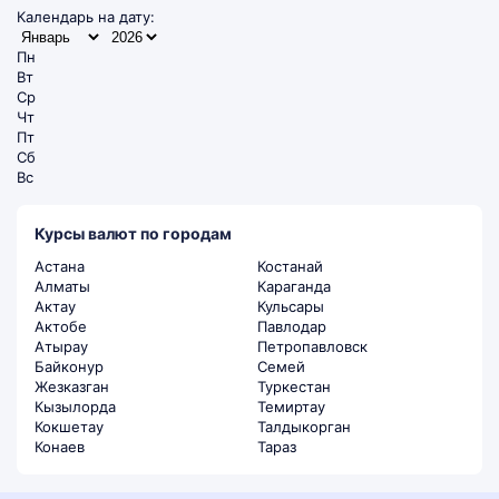
Календарь на дату:
Пн
Вт
Ср
Чт
Пт
Сб
Вс
Курсы валют по городам
Астана
Костанай
Алматы
Караганда
Актау
Кульсары
Актобе
Павлодар
Атырау
Петропавловск
Байконур
Семей
Жезказган
Туркестан
Кызылорда
Темиртау
Кокшетау
Талдыкорган
Конаев
Тараз