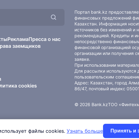
Портал bank.kz предоставля
финансовых предложений фин
Казахстан. Информация носит
источников без изменений и 
рекомендацией. Кредиты и и
кты
Реклама
Пресса о нас
непосредственно финансовым
рава заемщиков
финансовой организацией осу
организации или получения с
заявке.
При использовании материало
Для рассылки используются 
пользовательским соглашени
в
Адрес: Казахстан, город Ал
литика cookies
86/47, почтовый индекс 0500
© 2026 Bank.kz
ТОО «Финтех
использует файлы cookies.
Узнать больше
Принять и 