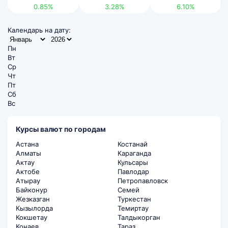
0.85%
3.28%
6.10%
Календарь на дату:
Пн
Вт
Ср
Чт
Пт
Сб
Вс
Курсы валют по городам
Астана
Костанай
Алматы
Караганда
Актау
Кульсары
Актобе
Павлодар
Атырау
Петропавловск
Байконур
Семей
Жезказган
Туркестан
Кызылорда
Темиртау
Кокшетау
Талдыкорган
Конаев
Тараз