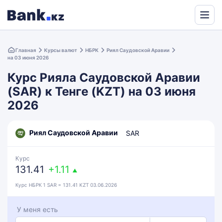
Powered
by
Главная
Курсы валют
НБРК
Риял Саудовской Аравии
Translate
на 03 июня 2026
Курс Рияла Саудовской Аравии
(SAR) к Тенге (KZT) на 03 июня
2026
Риял Саудовской Аравии
SAR
Курс
131.41
+1.11
▲
Курс НБРК 1 SAR = 131.41 KZT 03.06.2026
У меня есть