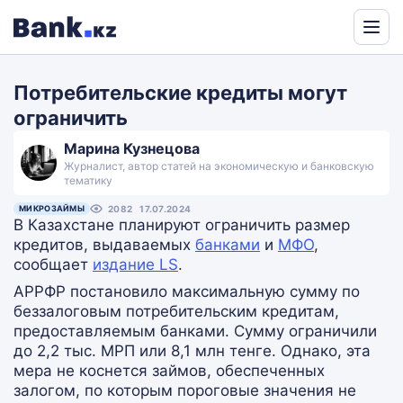
Powered
by
Потребительские кредиты могут
Translate
ограничить
Марина Кузнецова
Журналист, автор статей на экономическую и банковскую
тематику
МИКРОЗАЙМЫ
2082
17.07.2024
В Казахстане планируют ограничить размер
кредитов, выдаваемых
банками
и
МФО
,
сообщает
издание LS
.
АРРФР постановило максимальную сумму по
беззалоговым потребительским кредитам,
предоставляемым банками. Сумму ограничили
до 2,2 тыс. МРП или 8,1 млн тенге. Однако, эта
мера не коснется займов, обеспеченных
залогом, по которым пороговые значения не