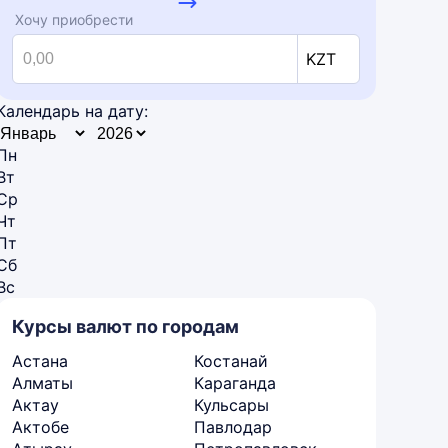
Хочу приобрести
KZT
Календарь на дату:
Пн
Вт
Ср
Чт
Пт
Сб
Вс
Курсы валют по городам
Астана
Костанай
Алматы
Караганда
Актау
Кульсары
Актобе
Павлодар