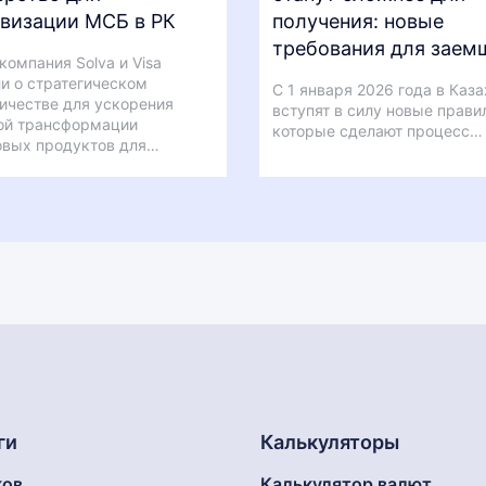
визации МСБ в РК
получения: новые
требования для заем
компания Solva и Visa
и о стратегическом
С 1 января 2026 года в Каз
ичестве для ускорения
вступят в силу новые прави
ой трансформации
которые сделают процесс…
овых продуктов для…
ги
Калькуляторы
ков
Калькулятор валют