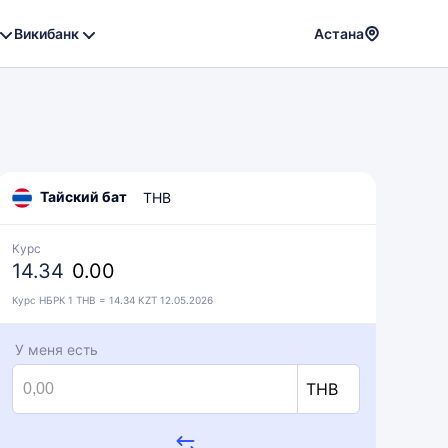
Викибанк
Астана
Powere
by
Translat
Тайский бат
THB
Курс
14.34
0.00
Курс НБРК 1 THB = 14.34 KZT 12.05.2026
У меня есть
THB