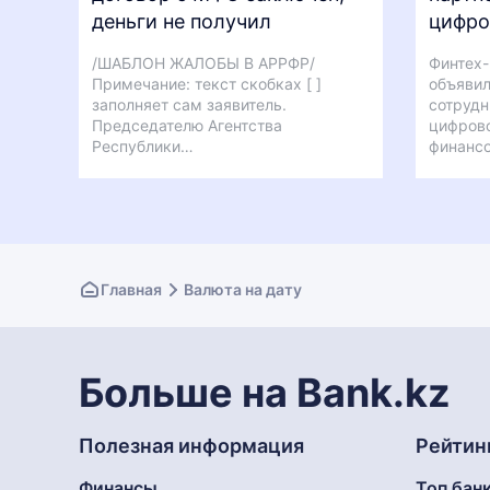
деньги не получил
цифро
/ШАБЛОН ЖАЛОБЫ В АРРФР/
Финтех-
Примечание: текст скобках [ ]
объявил
заполняет сам заявитель.
сотрудн
Председателю Агентства
цифров
Республики…
финанс
Главная
Валюта на дату
Больше на Bank.kz
Полезная информация
Рейтин
Финансы
Топ бан