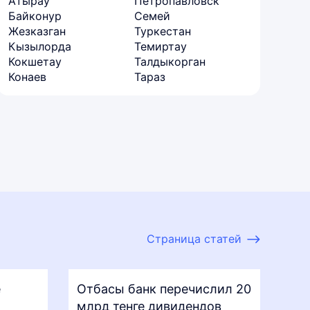
Атырау
Петропавловск
Байконур
Семей
Жезказган
Туркестан
Кызылорда
Темиртау
Кокшетау
Талдыкорган
Конаев
Тараз
Страница статей
е
Отбасы банк перечислил 20
млрд тенге дивидендов