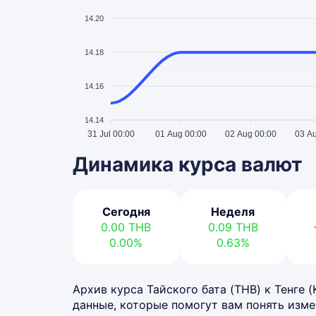
14.20
14.18
14.16
14.14
31 Jul 00:00
01 Aug 00:00
02 Aug 00:00
03 A
Динамика курса валют
Сегодня
Неделя
0.00
THB
0.09
THB
0.00%
0.63%
Архив курса Тайского бата (THB) к Тенге (
данные, которые помогут вам понять изме