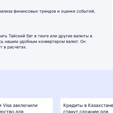
нализа финансовых трендов и оценки событий,
ть Тайский бат в тенге или другие валюты в
есь нашим удобным
конвертером валют
. Он
 в расчетах.
и Visa заключили
Кредиты в Казахстан
ерство для
станут сложнее для