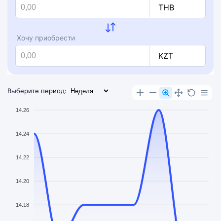
THB
Хочу приобрести
KZT
Выберите период:
14.26
14.24
14.22
14.20
14.18