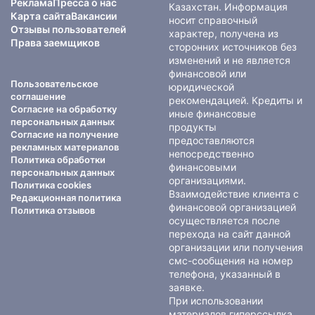
Реклама
Пресса о нас
Казахстан. Информация
Карта сайта
Вакансии
носит справочный
Отзывы пользователей
характер, получена из
Права заемщиков
сторонних источников без
изменений и не является
финансовой или
Пользовательское
юридической
соглашение
рекомендацией. Кредиты и
Согласие на обработку
иные финансовые
персональных данных
продукты
Согласие на получение
предоставляются
рекламных материалов
непосредственно
Политика обработки
финансовыми
персональных данных
организациями.
Политика cookies
Взаимодействие клиента с
Редакционная политика
финансовой организацией
Политика отзывов
осуществляется после
перехода на сайт данной
организации или получения
смс-сообщения на номер
телефона, указанный в
заявке.
При использовании
материалов гиперссылка