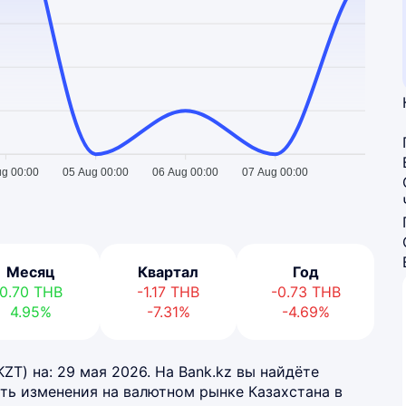
ug 00:00
05 Aug 00:00
06 Aug 00:00
07 Aug 00:00
Месяц
Квартал
Год
0.70
THB
-1.17
THB
-0.73
THB
4.95%
-7.31%
-4.69%
KZT) на: 29 мая 2026. На Bank.kz вы найдёте
ть изменения на валютном рынке Казахстана в