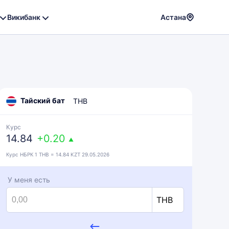
Викибанк
Астана
Powere
by
Translat
Тайский бат
THB
Курс
14.84
+0.20
▲
Курс НБРК 1 THB = 14.84 KZT 29.05.2026
У меня есть
THB