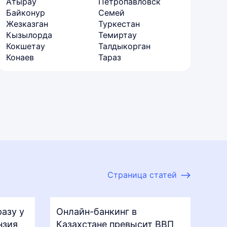
Атырау
Петропавловск
Байконур
Семей
Жезказган
Туркестан
Кызылорда
Темиртау
Кокшетау
Талдыкорган
Конаев
Тараз
Страница статей
азу у
Онлайн-банкинг в
нзия
Казахстане превысит ВВП