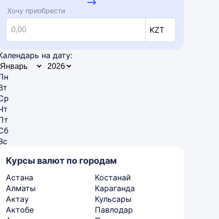
Хочу приобрести
KZT
Календарь на дату:
Пн
Вт
Ср
Чт
Пт
Сб
Вс
Курсы валют по городам
Астана
Костанай
Алматы
Караганда
Актау
Кульсары
Актобе
Павлодар