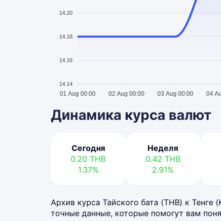
14.20
14.18
14.16
14.14
01 Aug 00:00
02 Aug 00:00
03 Aug 00:00
04 A
Динамика курса валют
Сегодня
Неделя
0.20
THB
0.42
THB
1.37%
2.91%
Архив курса Тайского бата (THB) к Тенге (
точные данные, которые помогут вам поня