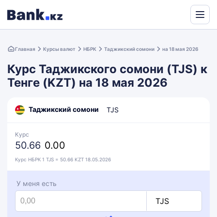
Powered
by
Главная
Курсы валют
НБРК
Таджикский сомони
на 18 мая 2026
Translate
Курс Таджикского сомони (TJS) к
Тенге (KZT) на 18 мая 2026
Таджикский сомони
TJS
Курс
50.66
0.00
Курс НБРК 1 TJS = 50.66 KZT 18.05.2026
У меня есть
TJS