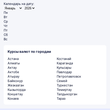
Календарь на дату:
Пн
Вт
Ср
Чт
Пт
Сб
Вс
Курсы валют по городам
Астана
Костанай
Алматы
Караганда
Актау
Кульсары
Актобе
Павлодар
Атырау
Петропавловск
Байконур
Семей
Жезказган
Туркестан
Кызылорда
Темиртау
Кокшетау
Талдыкорган
Конаев
Тараз