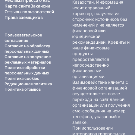
Реклама
Пресса о нас
Казахстан. Информация
Карта сайта
Вакансии
носит справочный
Отзывы пользователей
характер, получена из
Права заемщиков
сторонних источников без
изменений и не является
финансовой или
Пользовательское
юридической
соглашение
рекомендацией. Кредиты и
Согласие на обработку
иные финансовые
персональных данных
продукты
Согласие на получение
предоставляются
рекламных материалов
непосредственно
Политика обработки
финансовыми
персональных данных
организациями.
Политика cookies
Взаимодействие клиента с
Редакционная политика
финансовой организацией
Политика отзывов
осуществляется после
перехода на сайт данной
организации или получения
смс-сообщения на номер
телефона, указанный в
заявке.
При использовании
материалов гиперссылка