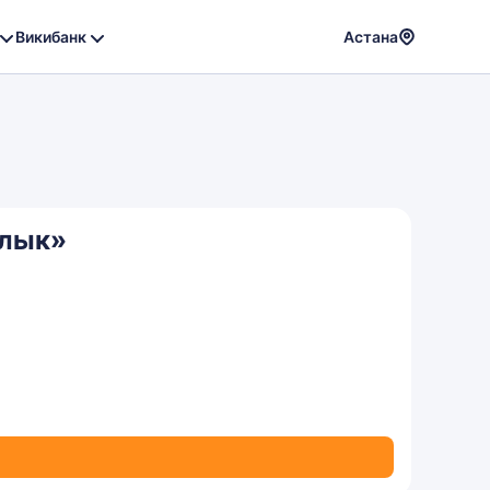
Викибанк
Астана
Powere
by
Translat
алык»