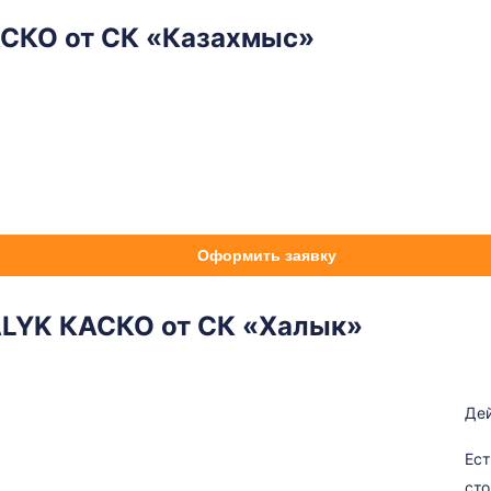
АСКО от СК «Казахмыс»
Оформить заявку
ALYK КАСКО от СК «Халык»
Дей
Ест
сто