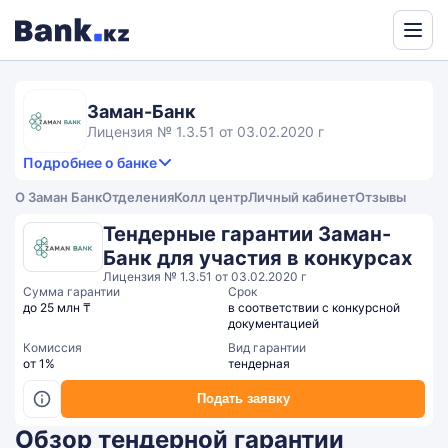
Powered
by
Translate
Заман-Банк
Лицензия № 1.3.51 от 03.02.2020 г
Подробнее о банке
4,1
4.4
Продукты и услуги
4.1
О Заман Банк
Отделения
Колл центр
Личный кабинет
Отзывы
rating
3.8
Сервис
Общий рейтинг
Тендерные гарантии Заман-
Банк для участия в конкурсах
Лицензия № 1.3.51 от 03.02.2020 г
Сумма гарантии
Срок
до 25 млн ₸
в соответствии с конкурсной
документацией
Комиссия
Вид гарантии
от 1%
тендерная
Подать заявку
Обзор тендерной гарантии