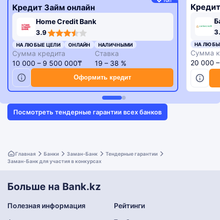
ТОП
Кредит
Кредит Займ онлайн
Б
Home Credit Bank
3,3
3,9
3
3.9
rating
rating
НА ЛЮБЫ
НА ЛЮБЫЕ ЦЕЛИ
ОНЛАЙН
НАЛИЧНЫМИ
Сумма к
Сумма кредита
Ставка
20 000 
10 000 – 9 500 000₸
19 – 38 %
Оформить кредит
Посмотреть тендерные гарантии всех банков
Главная
Банки
Заман-Банк
Тендерные гарантии
Заман-Банк для участия в конкурсах
Больше на Bank.kz
Полезная информация
Рейтинги