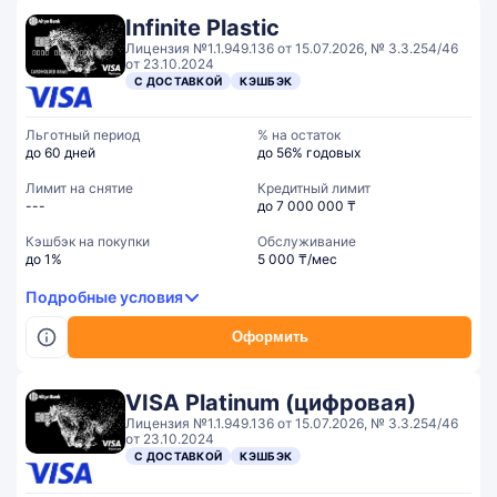
Infinite Plastic
Лицензия №1.1.949.136 от 15.07.2026, № 3.3.254/46
от 23.10.2024
С ДОСТАВКОЙ
КЭШБЭК
Льготный период
% на остаток
до 60 дней
до 56% годовых
Лимит на снятие
Кредитный лимит
---
до 7 000 000 ₸
Кэшбэк на покупки
Обслуживание
до 1%
5 000 ₸/мес
Подробные условия
Оформить
VISA Platinum (цифровая)
Лицензия №1.1.949.136 от 15.07.2026, № 3.3.254/46
от 23.10.2024
С ДОСТАВКОЙ
КЭШБЭК