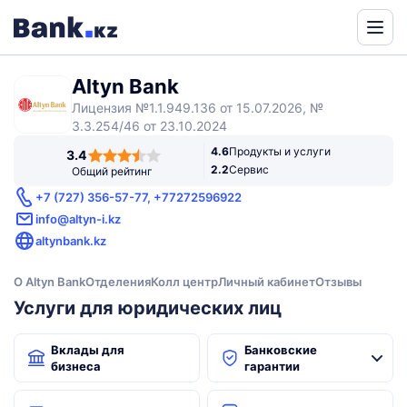
Powered
by
Altyn Bank
Translate
Лицензия №1.1.949.136 от 15.07.2026, №
3.3.254/46 от 23.10.2024
3,4
4.6
Продукты и услуги
3.4
rating
2.2
Сервис
Общий рейтинг
+7 (727) 356-57-77, +77272596922
info@altyn-i.kz
altynbank.kz
О Altyn Bank
Отделения
Колл центр
Личный кабинет
Отзывы
Услуги для юридических лиц
Вклады для
Банковские
бизнеса
гарантии