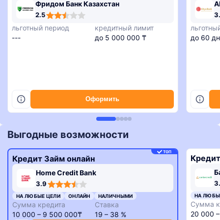
Фридом Банк Казахстан
A
2,5
3,4
3,9
3,7
3,7
2.5
3
rating
rating
rating
rating
rating
льготный период
кредитный лимит
льготны
---
до 5 000 000 ₸
до 60 д
Оформить
Выгодные возможности
ТОП
Кредит
Кредит Займ онлайн
Б
Home Credit Bank
3,3
3,9
3
3.9
rating
rating
НА ЛЮБЫ
НА ЛЮБЫЕ ЦЕЛИ
ОНЛАЙН
НАЛИЧНЫМИ
Сумма к
Сумма кредита
Ставка
20 000 
10 000 – 9 500 000₸
19 – 38 %