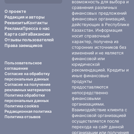
сайте:
возможность для выбора и
сравнения различных
О проекте
финансовых предложений
Редакция и авторы
финансовых организаций,
Реквизиты
Контакты
действующих в Республике
Реклама
Пресса о нас
Казахстан. Информация
Карта сайта
Вакансии
носит справочный
Отзывы пользователей
характер, получена из
Права заемщиков
сторонних источников без
изменений и не является
финансовой или
Пользовательское
юридической
соглашение
рекомендацией. Кредиты и
Согласие на обработку
иные финансовые
персональных данных
продукты
Согласие на получение
предоставляются
рекламных материалов
непосредственно
Политика обработки
финансовыми
персональных данных
организациями.
Политика cookies
Взаимодействие клиента с
Редакционная политика
финансовой организацией
Политика отзывов
осуществляется после
перехода на сайт данной
организации или получения