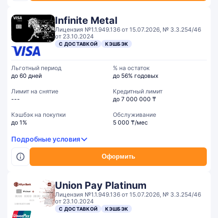
Infinite Metal
Лицензия №1.1.949.136 от 15.07.2026, № 3.3.254/46
от 23.10.2024
С ДОСТАВКОЙ
КЭШБЭК
Льготный период
% на остаток
до 60 дней
до 56% годовых
Лимит на снятие
Кредитный лимит
---
до 7 000 000 ₸
Кэшбэк на покупки
Обслуживание
до 1%
5 000 ₸/мес
Подробные условия
Оформить
Union Pay Platinum
Лицензия №1.1.949.136 от 15.07.2026, № 3.3.254/46
от 23.10.2024
С ДОСТАВКОЙ
КЭШБЭК