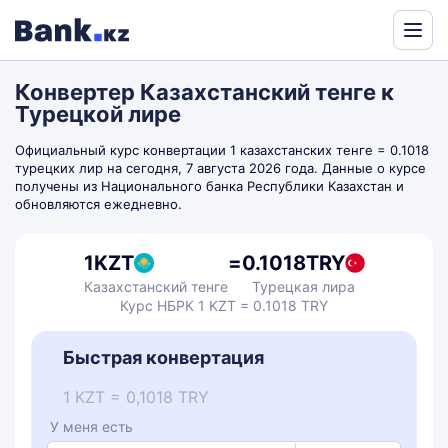
Powered
by
Конвертер Казахстанский тенге к
Translate
Турецкой лире
Официальный курс конвертации 1 казахстанских тенге = 0.1018
турецких лир на сегодня, 7 августа 2026 года. Данные о курсе
получены из Национального банка Республики Казахстан и
обновляются ежедневно.
1
KZT
=
0.1018
TRY
Казахстанский тенге
Турецкая лира
Курс НБРК 1 KZT = 0.1018 TRY
Быстрая конвертация
1 KZT = 0,1018 TRY
У меня есть