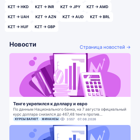
KZT → HKD
KZT → INR
KZT → JPY
KZT → AMD
KZT → UAH
KZT → AZN
KZT → AUD
KZT → BRL
KZT → HUF
KZT → GBP
Новости
Страница новостей →
Тенге укрепился к доллару и евро
По данным Национального банка, на 7 августа официальный
курс доллара снизился до 467,48 тенге против…
КУРСЫ ВАЛЮТ
ФИНАНСЫ
3557
07.08.2026