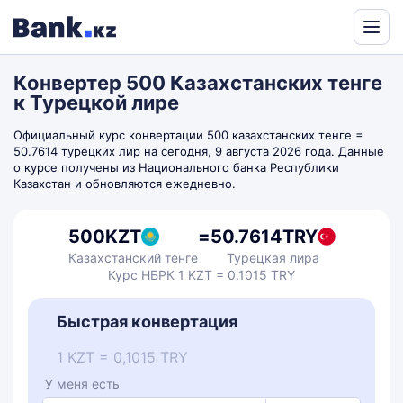
Powered
by
Конвертер 500 Казахстанских тенге
Translate
к Турецкой лире
Официальный курс конвертации 500 казахстанских тенге =
50.7614 турецких лир на сегодня, 9 августа 2026 года. Данные
о курсе получены из Национального банка Республики
Казахстан и обновляются ежедневно.
500
KZT
=
50.7614
TRY
Казахстанский тенге
Турецкая лира
Курс НБРК 1 KZT = 0.1015 TRY
Быстрая конвертация
1 KZT = 0,1015 TRY
У меня есть