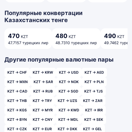
Популярные конвертации
Казахстанских тенге
470
480
490
KZT
KZT
KZT
47.7157 турецких лир
48.7310 турецких лир
49.7462 турец
Другие популярные валютные пары
KZT → CHF
KZT → KRW
KZT → USD
KZT → AED
KZT → MXN
KZT → SAR
KZT → NOK
KZT → PLN
KZT → CAD
KZT → RUB
KZT → SGD
KZT → TJS
KZT → THB
KZT → TRY
KZT → UZS
KZT → ZAR
KZT → KGS
KZT → MYR
KZT → KWD
KZT → IRR
KZT → BYN
KZT → CNY
KZT → MDL
KZT → SEK
KZT → CZK
KZT → EUR
KZT → DKK
KZT → GEL