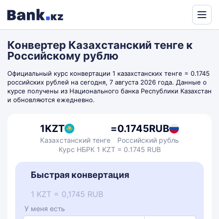
Powered
by
Конвертер Казахстанский тенге к
Translate
Российскому рублю
Официальный курс конвертации 1 казахстанских тенге = 0.1745
российских рублей на сегодня, 7 августа 2026 года. Данные о
курсе получены из Национального банка Республики Казахстан
и обновляются ежедневно.
1
KZT
=
0.1745
RUB
Казахстанский тенге
Российский рубль
Курс НБРК 1 KZT = 0.1745 RUB
Быстрая конвертация
1 KZT = 0,1745 RUB
У меня есть