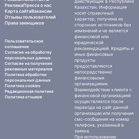
действующих в Республике
Реклама
Пресса о нас
Казахстан. Информация
Карта сайта
Вакансии
носит справочный
Отзывы пользователей
характер, получена из
Права заемщиков
сторонних источников без
изменений и не является
финансовой или
Пользовательское
юридической
соглашение
рекомендацией. Кредиты и
Согласие на обработку
иные финансовые
персональных данных
продукты
Согласие на получение
предоставляются
рекламных материалов
непосредственно
Политика обработки
финансовыми
персональных данных
организациями.
Политика cookies
Взаимодействие клиента с
Редакционная политика
финансовой организацией
Политика отзывов
осуществляется после
перехода на сайт данной
организации или получения
смс-сообщения на номер
телефона, указанный в
заявке.
При использовании