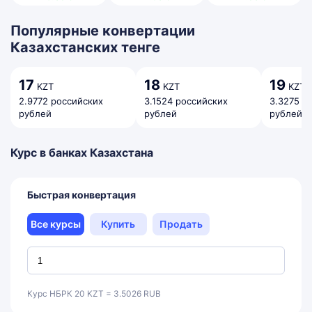
Популярные конвертации
Казахстанских тенге
17
18
19
KZT
KZT
KZT
2.9772 российских
3.1524 российских
3.3275 р
рублей
рублей
рублей
Курс в банках Казахстана
Быстрая конвертация
Все курсы
Купить
Продать
Курс НБРК 20 KZT = 3.5026 RUB