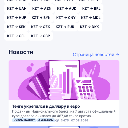
KZT → UAH
KZT → AZN
KZT → AUD
KZT → BRL
KZT → HUF
KZT → BYN
KZT → CNY
KZT → MDL
KZT → SEK
KZT → CZK
KZT → EUR
KZT → DKK
KZT → GEL
KZT → GBP
Новости
Страница новостей →
Тенге укрепился к доллару и евро
По данным Национального банка, на 7 августа официальный
курс доллара снизился до 467,48 тенге против…
КУРСЫ ВАЛЮТ
ФИНАНСЫ
3475
07.08.2026