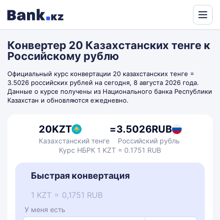
Powered
by
Конвертер 20 Казахстанских тенге к
Translate
Российскому рублю
Официальный курс конвертации 20 казахстанских тенге =
3.5026 российских рублей на сегодня, 8 августа 2026 года.
Данные о курсе получены из Национального банка Республики
Казахстан и обновляются ежедневно.
20
KZT
=
3.5026
RUB
Казахстанский тенге
Российский рубль
Курс НБРК 1 KZT = 0.1751 RUB
Быстрая конвертация
1 KZT = 0,1751 RUB
У меня есть