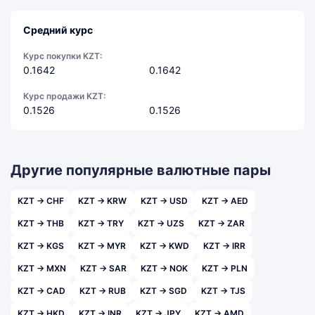
Средний курс
Курс покупки KZT:
0.1642
0.1642
Курс продажи KZT:
0.1526
0.1526
Другие популярные валютные пары
KZT → CHF
KZT → KRW
KZT → USD
KZT → AED
KZT → THB
KZT → TRY
KZT → UZS
KZT → ZAR
KZT → KGS
KZT → MYR
KZT → KWD
KZT → IRR
KZT → MXN
KZT → SAR
KZT → NOK
KZT → PLN
KZT → CAD
KZT → RUB
KZT → SGD
KZT → TJS
KZT → HKD
KZT → INR
KZT → JPY
KZT → AMD