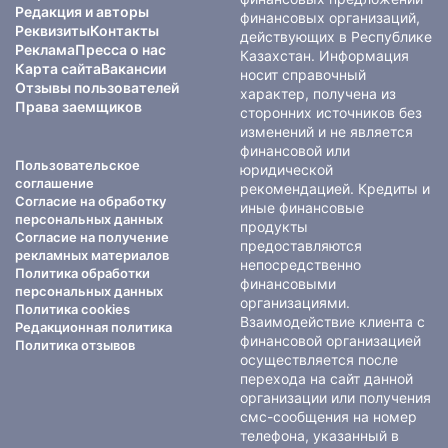
Редакция и авторы
финансовых организаций,
Реквизиты
Контакты
действующих в Республике
Реклама
Пресса о нас
Казахстан. Информация
Карта сайта
Вакансии
носит справочный
Отзывы пользователей
характер, получена из
Права заемщиков
сторонних источников без
изменений и не является
финансовой или
Пользовательское
юридической
соглашение
рекомендацией. Кредиты и
Согласие на обработку
иные финансовые
персональных данных
продукты
Согласие на получение
предоставляются
рекламных материалов
непосредственно
Политика обработки
финансовыми
персональных данных
организациями.
Политика cookies
Взаимодействие клиента с
Редакционная политика
финансовой организацией
Политика отзывов
осуществляется после
перехода на сайт данной
организации или получения
смс-сообщения на номер
телефона, указанный в