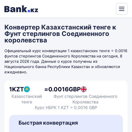
Powered
by
Конвертер Казахстанский тенге к
Translate
Фунт стерлингов Соединенного
королевства
Официальный курс конвертации 1 казахстанских тенге = 0.0016
фунтов стерлингов Соединенного Королевства на сегодня, 8
августа 2026 года. Данные о курсе получены из
Национального банка Республики Казахстан и обновляются
ежедневно.
1
KZT
=
0.0016
GBP
Казахстанский
Фунт стерлингов Соединенного
тенге
Королевства
Курс НБРК 1 KZT = 0.0016 GBP
Быстрая конвертация