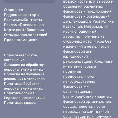
сайте:
возможность для выбора и
сравнения различных
О проекте
финансовых предложений
Редакция и авторы
финансовых организаций,
Реквизиты
Контакты
действующих в Республике
Реклама
Пресса о нас
Казахстан. Информация
Карта сайта
Вакансии
носит справочный
Отзывы пользователей
характер, получена из
Права заемщиков
сторонних источников без
изменений и не является
финансовой или
Пользовательское
юридической
соглашение
рекомендацией. Кредиты и
Согласие на обработку
иные финансовые
персональных данных
продукты
Согласие на получение
предоставляются
рекламных материалов
непосредственно
Политика обработки
финансовыми
персональных данных
организациями.
Политика cookies
Взаимодействие клиента с
Редакционная политика
финансовой организацией
Политика отзывов
осуществляется после
перехода на сайт данной
организации или получения