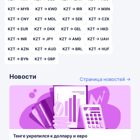
KZT → MYR
KZT → KWD
KZT → IRR
KZT → MXN
KZT → CNY
KZT → MDL
KZT → SEK
KZT → CZK
KZT → EUR
KZT → DKK
KZT → GEL
KZT → HKD
KZT → INR
KZT → JPY
KZT → AMD
KZT → UAH
KZT → AZN
KZT → AUD
KZT → BRL
KZT → HUF
KZT → BYN
KZT → GBP
Новости
Страница новостей →
Тенге укрепился к доллару и евро