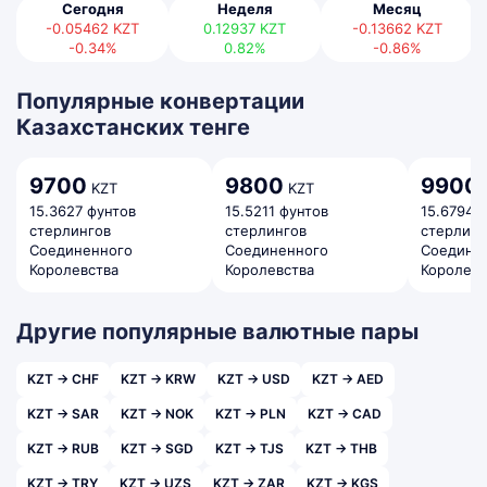
Сегодня
Неделя
Месяц
-0.05462
KZT
0.12937
KZT
-0.13662
KZT
-0.34%
0.82%
-0.86%
Популярные конвертации
Казахстанских тенге
9700
9800
9900
KZT
KZT
15.3627 фунтов
15.5211 фунтов
15.6794 
стерлингов
стерлингов
стерлинг
Соединенного
Соединенного
Соедине
Королевства
Королевства
Королевс
Другие популярные валютные пары
KZT → CHF
KZT → KRW
KZT → USD
KZT → AED
KZT → SAR
KZT → NOK
KZT → PLN
KZT → CAD
KZT → RUB
KZT → SGD
KZT → TJS
KZT → THB
KZT → TRY
KZT → UZS
KZT → ZAR
KZT → KGS