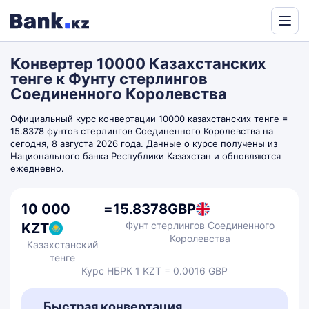
Powered
by
Конвертер 10000 Казахстанских
Translate
тенге к Фунту стерлингов
Соединенного Королевства
Официальный курс конвертации 10000 казахстанских тенге =
15.8378 фунтов стерлингов Соединенного Королевства на
сегодня, 8 августа 2026 года. Данные о курсе получены из
Национального банка Республики Казахстан и обновляются
ежедневно.
10 000
=
15.8378
GBP
Фунт стерлингов Соединенного
KZT
Королевства
Казахстанский
тенге
Курс НБРК 1 KZT = 0.0016 GBP
Быстрая конвертация