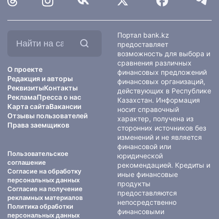
Найти
Портал bank.kz
на
предоставляет
сайте:
возможность для выбора и
сравнения различных
О проекте
финансовых предложений
Редакция и авторы
финансовых организаций,
Реквизиты
Контакты
действующих в Республике
Реклама
Пресса о нас
Казахстан. Информация
Карта сайта
Вакансии
носит справочный
Отзывы пользователей
характер, получена из
Права заемщиков
сторонних источников без
изменений и не является
финансовой или
Пользовательское
юридической
соглашение
рекомендацией. Кредиты и
Согласие на обработку
иные финансовые
персональных данных
продукты
Согласие на получение
предоставляются
рекламных материалов
непосредственно
Политика обработки
финансовыми
персональных данных