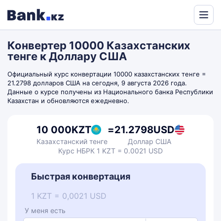
Powered
by
Конвертер 10000 Казахстанских
Translate
тенге к Доллару США
Официальный курс конвертации 10000 казахстанских тенге =
21.2798 долларов США на сегодня, 9 августа 2026 года.
Данные о курсе получены из Национального банка Республики
Казахстан и обновляются ежедневно.
10 000
KZT
=
21.2798
USD
Казахстанский тенге
Доллар США
Курс НБРК 1 KZT = 0.0021 USD
Быстрая конвертация
1 KZT = 0,0021 USD
У меня есть