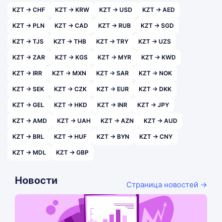
KZT → CHF
KZT → KRW
KZT → USD
KZT → AED
KZT → PLN
KZT → CAD
KZT → RUB
KZT → SGD
KZT → TJS
KZT → THB
KZT → TRY
KZT → UZS
KZT → ZAR
KZT → KGS
KZT → MYR
KZT → KWD
KZT → IRR
KZT → MXN
KZT → SAR
KZT → NOK
KZT → SEK
KZT → CZK
KZT → EUR
KZT → DKK
KZT → GEL
KZT → HKD
KZT → INR
KZT → JPY
KZT → AMD
KZT → UAH
KZT → AZN
KZT → AUD
KZT → BRL
KZT → HUF
KZT → BYN
KZT → CNY
KZT → MDL
KZT → GBP
Новости
Страница новостей →