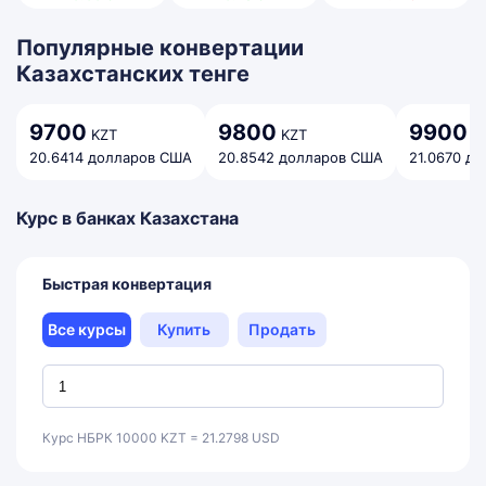
Популярные конвертации
Казахстанских тенге
9700
9800
9900
KZT
KZT
K
20.6414 долларов США
20.8542 долларов США
21.0670 д
Курс в банках Казахстана
Быстрая конвертация
Все курсы
Купить
Продать
Курс НБРК 10000 KZT = 21.2798 USD