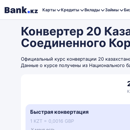
Карты
Кредиты
Вклады
Займы
Би
Конвертер 20 Каза
Соединенного Ко
Официальный курс конвертации 20 казахстанск
Данные о курсе получены из Национального б
К
Быстрая конвертация
1 KZT = 0,0016 GBP
У меня есть