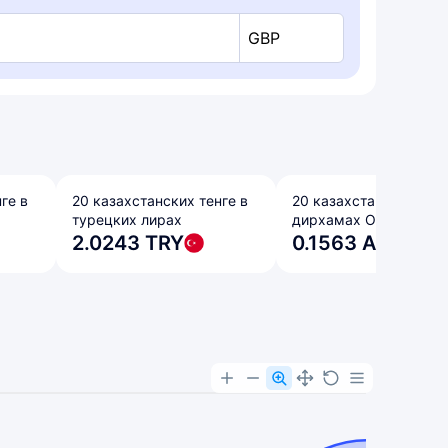
GBP
ге в
20 казахстанских тенге в
20 казахстанских тенг
турецких лирах
дирхамах ОАЭ
2.0243 TRY
0.1563 AED