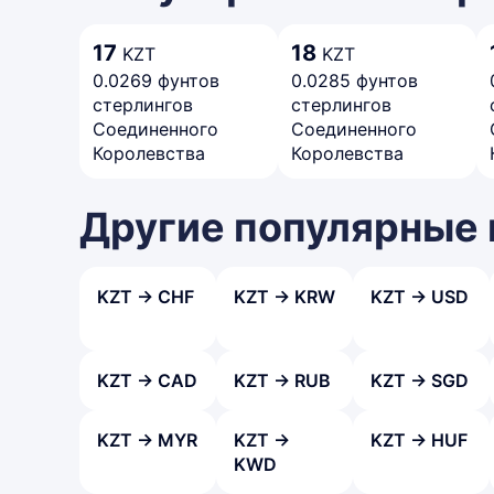
17
18
KZT
KZT
0.0269 фунтов
0.0285 фунтов
стерлингов
стерлингов
Соединенного
Соединенного
Королевства
Королевства
Другие популярные
KZT → CHF
KZT → KRW
KZT → USD
KZT → CAD
KZT → RUB
KZT → SGD
KZT → MYR
KZT →
KZT → HUF
KWD