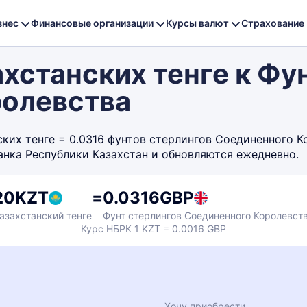
знес
Финансовые организации
Курсы валют
Страхование
хстанских тенге к Фу
ролевства
их тенге = 0.0316 фунтов стерлингов Соединенного Кор
анка Республики Казахстан и обновляются ежедневно.
20
KZT
=
0.0316
GBP
азахстанский тенге
Фунт стерлингов Соединенного Королевст
Курс НБРК 1 KZT = 0.0016 GBP
Хочу приобрести