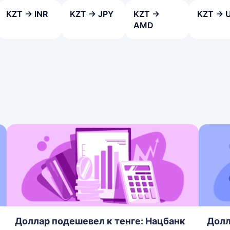
KZT → INR
KZT → JPY
KZT →
KZT → 
AMD
Доллар подешевел к тенге: Нацбанк
Долл