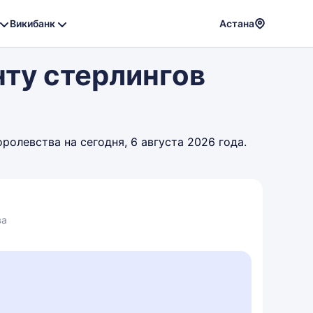
Викибанк
Астана
Powere
нту стерлингов
by
Translat
олевства на сегодня, 6 августа 2026 года.
ва