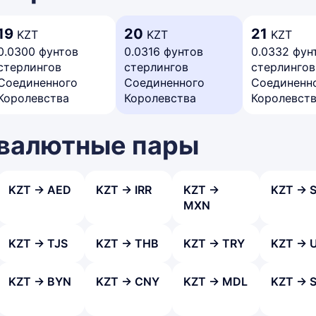
19
20
21
KZT
KZT
KZT
0.0300 фунтов
0.0316 фунтов
0.0332 фун
стерлингов
стерлингов
стерлингов
Соединенного
Соединенного
Соединенн
Королевства
Королевства
Королевст
 валютные пары
KZT → AED
KZT → IRR
KZT →
KZT → 
MXN
KZT → TJS
KZT → THB
KZT → TRY
KZT → 
KZT → BYN
KZT → CNY
KZT → MDL
KZT → 