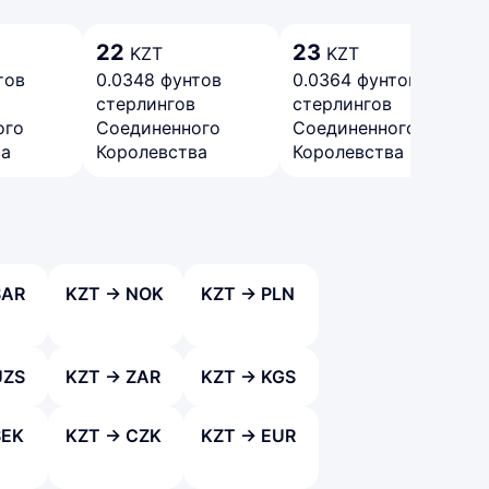
22
23
KZT
KZT
тов
0.0348 фунтов
0.0364 фунтов
стерлингов
стерлингов
ого
Соединенного
Соединенного
ва
Королевства
Королевства
SAR
KZT → NOK
KZT → PLN
UZS
KZT → ZAR
KZT → KGS
SEK
KZT → CZK
KZT → EUR