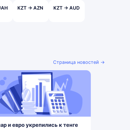
UAH
KZT → AZN
KZT → AUD
Страница новостей →
ар и евро укрепились к тенге