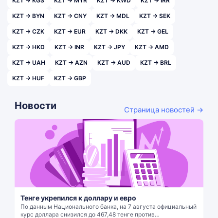
KZT → KGS
KZT → MYR
KZT → KWD
KZT → IRR
KZT → BYN
KZT → CNY
KZT → MDL
KZT → SEK
KZT → CZK
KZT → EUR
KZT → DKK
KZT → GEL
KZT → HKD
KZT → INR
KZT → JPY
KZT → AMD
KZT → UAH
KZT → AZN
KZT → AUD
KZT → BRL
KZT → HUF
KZT → GBP
Новости
Страница новостей →
Тенге укрепился к доллару и евро
По данным Национального банка, на 7 августа официальный
курс доллара снизился до 467,48 тенге против…