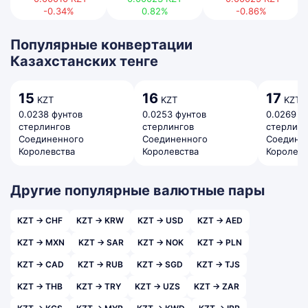
-0.34%
0.82%
-0.86%
Популярные конвертации
Казахстанских тенге
15
16
17
KZT
KZT
KZT
0.0238 фунтов
0.0253 фунтов
0.0269 ф
стерлингов
стерлингов
стерлинг
Соединенного
Соединенного
Соедине
Королевства
Королевства
Королевс
Другие популярные валютные пары
KZT → CHF
KZT → KRW
KZT → USD
KZT → AED
KZT → MXN
KZT → SAR
KZT → NOK
KZT → PLN
KZT → CAD
KZT → RUB
KZT → SGD
KZT → TJS
KZT → THB
KZT → TRY
KZT → UZS
KZT → ZAR