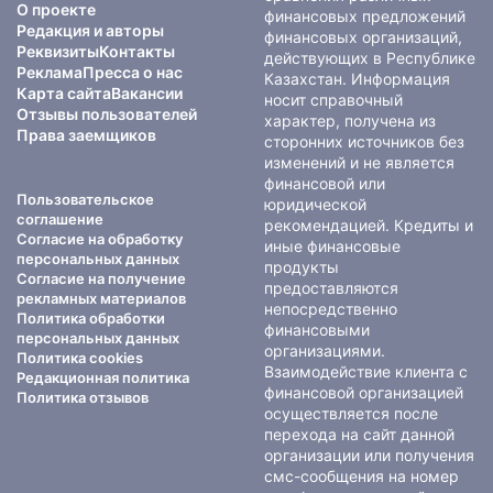
О проекте
финансовых предложений
Редакция и авторы
финансовых организаций,
Реквизиты
Контакты
действующих в Республике
Реклама
Пресса о нас
Казахстан. Информация
Карта сайта
Вакансии
носит справочный
Отзывы пользователей
характер, получена из
Права заемщиков
сторонних источников без
изменений и не является
финансовой или
Пользовательское
юридической
соглашение
рекомендацией. Кредиты и
Согласие на обработку
иные финансовые
персональных данных
продукты
Согласие на получение
предоставляются
рекламных материалов
непосредственно
Политика обработки
финансовыми
персональных данных
организациями.
Политика cookies
Взаимодействие клиента с
Редакционная политика
финансовой организацией
Политика отзывов
осуществляется после
перехода на сайт данной
организации или получения
смс-сообщения на номер