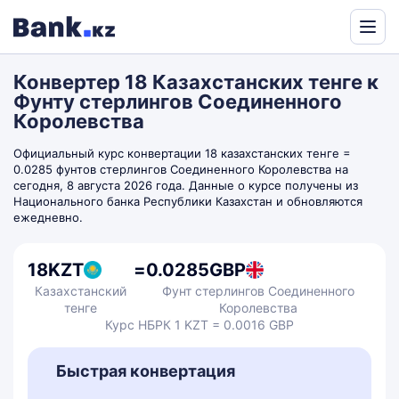
Powered
by
Конвертер 18 Казахстанских тенге к
Translate
Фунту стерлингов Соединенного
Королевства
Официальный курс конвертации 18 казахстанских тенге =
0.0285 фунтов стерлингов Соединенного Королевства на
сегодня, 8 августа 2026 года. Данные о курсе получены из
Национального банка Республики Казахстан и обновляются
ежедневно.
18
KZT
=
0.0285
GBP
Казахстанский
Фунт стерлингов Соединенного
тенге
Королевства
Курс НБРК 1 KZT = 0.0016 GBP
Быстрая конвертация