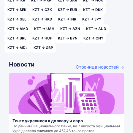
KZT → IRR
KZT → MXN
KZT → SAR
KZT → NOK
KZT → SEK
KZT → CZK
KZT → EUR
KZT → DKK
KZT → GEL
KZT → HKD
KZT → INR
KZT → JPY
KZT → AMD
KZT → UAH
KZT → AZN
KZT → AUD
KZT → BRL
KZT → HUF
KZT → BYN
KZT → CNY
KZT → MDL
KZT → GBP
Новости
Страница новостей →
Тенге укрепился к доллару и евро
По данным Национального банка, на 7 августа официальный
курс доллара снизился до 467,48 тенге против…