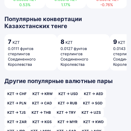
0.53%
1.17%
-0.76%
Популярные конвертации
Казахстанских тенге
7
8
9
KZT
KZT
KZT
0.0111 фунтов
0.0127 фунтов
0.0143 ф
стерлингов
стерлингов
стерлинг
Соединенного
Соединенного
Соедине
Королевства
Королевства
Королевс
Другие популярные валютные пары
KZT → CHF
KZT → KRW
KZT → USD
KZT → AED
KZT → PLN
KZT → CAD
KZT → RUB
KZT → SGD
KZT → TJS
KZT → THB
KZT → TRY
KZT → UZS
KZT → ZAR
KZT → KGS
KZT → MYR
KZT → KWD