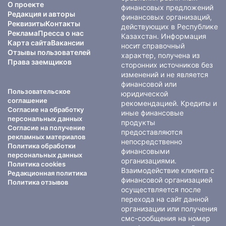
О проекте
финансовых предложений
Редакция и авторы
финансовых организаций,
Реквизиты
Контакты
действующих в Республике
Реклама
Пресса о нас
Казахстан. Информация
Карта сайта
Вакансии
носит справочный
Отзывы пользователей
характер, получена из
Права заемщиков
сторонних источников без
изменений и не является
финансовой или
Пользовательское
юридической
соглашение
рекомендацией. Кредиты и
Согласие на обработку
иные финансовые
персональных данных
продукты
Согласие на получение
предоставляются
рекламных материалов
непосредственно
Политика обработки
финансовыми
персональных данных
организациями.
Политика cookies
Взаимодействие клиента с
Редакционная политика
финансовой организацией
Политика отзывов
осуществляется после
перехода на сайт данной
организации или получения
смс-сообщения на номер