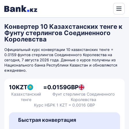
Powered
by
Конвертер 10 Казахстанских тенге к
Translate
Фунту стерлингов Соединенного
Королевства
Официальный курс конвертации 10 казахстанских тенге =
0.0159 фунтов стерлингов Соединенного Королевства на
сегодня, 7 августа 2026 года. Данные о курсе получены из
Национального банка Республики Казахстан и обновляются
ежедневно.
10
KZT
=
0.0159
GBP
Казахстанский
Фунт стерлингов Соединенного
тенге
Королевства
Курс НБРК 1 KZT = 0.0016 GBP
Быстрая конвертация