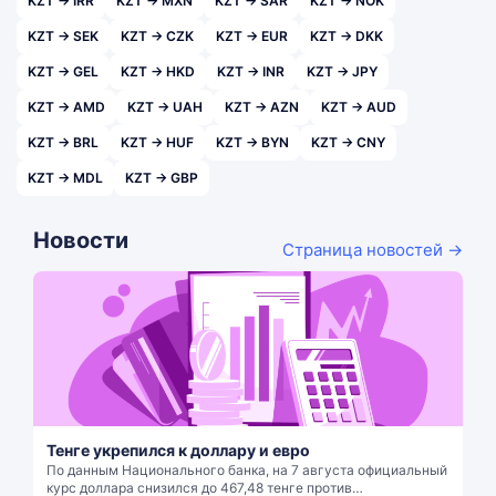
KZT → IRR
KZT → MXN
KZT → SAR
KZT → NOK
KZT → SEK
KZT → CZK
KZT → EUR
KZT → DKK
KZT → GEL
KZT → HKD
KZT → INR
KZT → JPY
KZT → AMD
KZT → UAH
KZT → AZN
KZT → AUD
KZT → BRL
KZT → HUF
KZT → BYN
KZT → CNY
KZT → MDL
KZT → GBP
Новости
Страница новостей →
Тенге укрепился к доллару и евро
По данным Национального банка, на 7 августа официальный
курс доллара снизился до 467,48 тенге против…