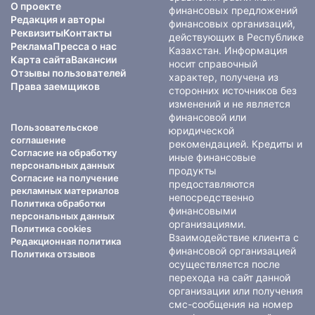
О проекте
финансовых предложений
Редакция и авторы
финансовых организаций,
Реквизиты
Контакты
действующих в Республике
Реклама
Пресса о нас
Казахстан. Информация
Карта сайта
Вакансии
носит справочный
Отзывы пользователей
характер, получена из
Права заемщиков
сторонних источников без
изменений и не является
финансовой или
Пользовательское
юридической
соглашение
рекомендацией. Кредиты и
Согласие на обработку
иные финансовые
персональных данных
продукты
Согласие на получение
предоставляются
рекламных материалов
непосредственно
Политика обработки
финансовыми
персональных данных
организациями.
Политика cookies
Взаимодействие клиента с
Редакционная политика
финансовой организацией
Политика отзывов
осуществляется после
перехода на сайт данной
организации или получения
смс-сообщения на номер