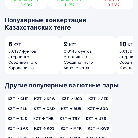
0.53%
1.17%
-0.76%
Популярные конвертации
Казахстанских тенге
8
9
10
KZT
KZT
KZT
0.0127 фунтов
0.0143 фунтов
0.0159 ф
стерлингов
стерлингов
стерлинг
Соединенного
Соединенного
Соедине
Королевства
Королевства
Королевс
Другие популярные валютные пары
KZT → CHF
KZT → KRW
KZT → USD
KZT → AED
KZT → PLN
KZT → CAD
KZT → RUB
KZT → SGD
KZT → TJS
KZT → THB
KZT → TRY
KZT → UZS
KZT → ZAR
KZT → KGS
KZT → MYR
KZT → KWD