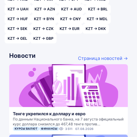
KZT → UAH
KZT → AZN
KZT → AUD
KZT → BRL
KZT → HUF
KZT → BYN
KZT → CNY
KZT → MDL
KZT → SEK
KZT → CZK
KZT → EUR
KZT → DKK
KZT → GEL
KZT → GBP
Новости
Страница новостей →
Тенге укрепился к доллару и евро
По данным Национального банка, на 7 августа официальный
курс доллара снизился до 467,48 тенге против…
КУРСЫ ВАЛЮТ
ФИНАНСЫ
3511
07.08.2026