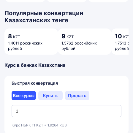
Популярные конвертации
Казахстанских тенге
8
9
10
KZT
KZT
KZT
1.4011 российских
1.5762 российских
1.7513 р
рублей
рублей
рублей
Курс в банках Казахстана
Быстрая конвертация
Все курсы
Купить
Продать
Курс НБРК 11 KZT = 1.9264 RUB