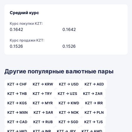
Средний курс
Курс покупки KZT:
0.1642
0.1642
Курс продажи KZT:
0.1526
0.1526
Другие популярные валютные пары
KZT → CHF
KZT → KRW
KZT → USD
KZT → AED
KZT → THB
KZT → TRY
KZT → UZS
KZT → ZAR
KZT → KGS
KZT → MYR
KZT → KWD
KZT → IRR
KZT → MXN
KZT → SAR
KZT → NOK
KZT → PLN
KZT → CAD
KZT → RUB
KZT → SGD
KZT → TJS
KZT → HKD
KZT → INR
KZT → JPY
KZT → AMD