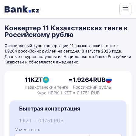
Powered
by
Конвертер 11 Казахстанских тенге к
Translate
Российскому рублю
Официальный курс конвертации 11 казахстанских тенге =
1.9264 российских рублей на сегодня, 8 августа 2026 года.
Данные о курсе получены из Национального банка Республики
Казахстан и обновляются ежедневно.
11
KZT
=
1.9264
RUB
Казахстанский тенге
Российский рубль
Курс НБРК 1 KZT = 0.1751 RUB
Быстрая конвертация
1 KZT = 0,1751 RUB
У меня есть