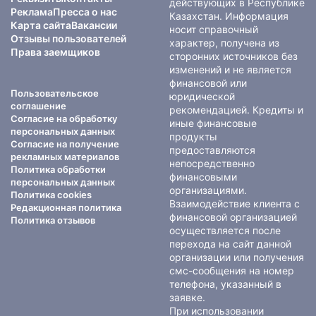
действующих в Республике
Реклама
Пресса о нас
Казахстан. Информация
Карта сайта
Вакансии
носит справочный
Отзывы пользователей
характер, получена из
Права заемщиков
сторонних источников без
изменений и не является
финансовой или
Пользовательское
юридической
соглашение
рекомендацией. Кредиты и
Согласие на обработку
иные финансовые
персональных данных
продукты
Согласие на получение
предоставляются
рекламных материалов
непосредственно
Политика обработки
финансовыми
персональных данных
организациями.
Политика cookies
Взаимодействие клиента с
Редакционная политика
финансовой организацией
Политика отзывов
осуществляется после
перехода на сайт данной
организации или получения
смс-сообщения на номер
телефона, указанный в
заявке.
При использовании