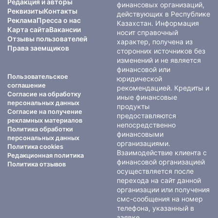
Редакция и авторы
финансовых организаций,
Реквизиты
Контакты
действующих в Республике
Реклама
Пресса о нас
Казахстан. Информация
Карта сайта
Вакансии
носит справочный
Отзывы пользователей
характер, получена из
Права заемщиков
сторонних источников без
изменений и не является
финансовой или
Пользовательское
юридической
соглашение
рекомендацией. Кредиты и
Согласие на обработку
иные финансовые
персональных данных
продукты
Согласие на получение
предоставляются
рекламных материалов
непосредственно
Политика обработки
финансовыми
персональных данных
организациями.
Политика cookies
Взаимодействие клиента с
Редакционная политика
финансовой организацией
Политика отзывов
осуществляется после
перехода на сайт данной
организации или получения
смс-сообщения на номер
телефона, указанный в
заявке.