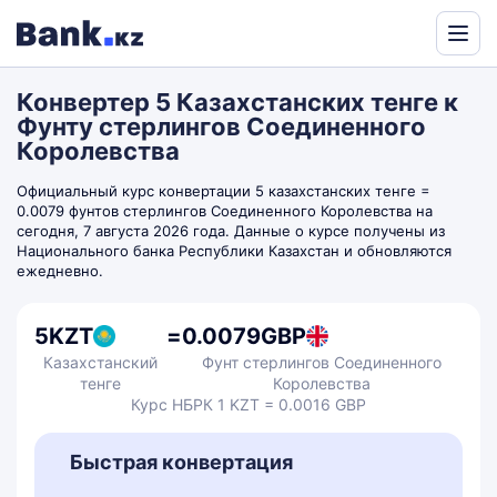
Powered
by
Конвертер 5 Казахстанских тенге к
Translate
Фунту стерлингов Соединенного
Королевства
Официальный курс конвертации 5 казахстанских тенге =
0.0079 фунтов стерлингов Соединенного Королевства на
сегодня, 7 августа 2026 года. Данные о курсе получены из
Национального банка Республики Казахстан и обновляются
ежедневно.
5
KZT
=
0.0079
GBP
Казахстанский
Фунт стерлингов Соединенного
тенге
Королевства
Курс НБРК 1 KZT = 0.0016 GBP
Быстрая конвертация