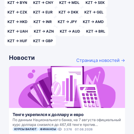
KZT → BYN
KZT → CNY
KZT → MDL
KZT → SEK
KZT → CZK
KZT → EUR
KZT → DKK
KZT → GEL
KZT → HKD
KZT → INR
KZT → JPY
KZT → AMD
KZT → UAH
KZT → AZN
KZT → AUD
KZT → BRL
KZT → HUF
KZT → GBP
Новости
Страница новостей →
Тенге укрепился к доллару и евро
По данным Национального банка, на 7 августа официальный
курс доллара снизился до 467,48 тенге против…
КУРСЫ ВАЛЮТ
ФИНАНСЫ
3376
07.08.2026