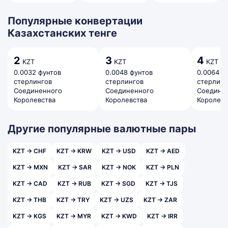
Популярные конвертации
Казахстанских тенге
2
3
4
KZT
KZT
KZT
0.0032 фунтов
0.0048 фунтов
0.0064 ф
стерлингов
стерлингов
стерлинг
Соединенного
Соединенного
Соедине
Королевства
Королевства
Королевс
Другие популярные валютные пары
KZT → CHF
KZT → KRW
KZT → USD
KZT → AED
KZT → MXN
KZT → SAR
KZT → NOK
KZT → PLN
KZT → CAD
KZT → RUB
KZT → SGD
KZT → TJS
KZT → THB
KZT → TRY
KZT → UZS
KZT → ZAR
KZT → KGS
KZT → MYR
KZT → KWD
KZT → IRR