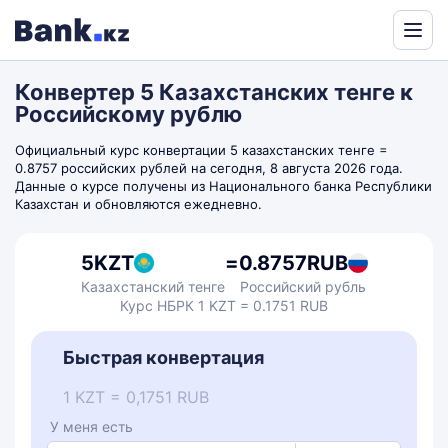
Powered
by
Конвертер 5 Казахстанских тенге к
Translate
Российскому рублю
Официальный курс конвертации 5 казахстанских тенге =
0.8757 российских рублей на сегодня, 8 августа 2026 года.
Данные о курсе получены из Национального банка Республики
Казахстан и обновляются ежедневно.
5
KZT
=
0.8757
RUB
Казахстанский тенге
Российский рубль
Курс НБРК 1 KZT = 0.1751 RUB
Быстрая конвертация
1 KZT = 0,1751 RUB
У меня есть