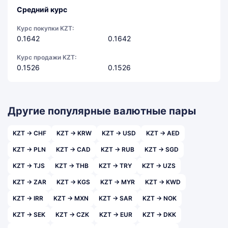
Средний курс
Курс покупки KZT:
0.1642
0.1642
Курс продажи KZT:
0.1526
0.1526
Другие популярные валютные пары
KZT → CHF
KZT → KRW
KZT → USD
KZT → AED
KZT → PLN
KZT → CAD
KZT → RUB
KZT → SGD
KZT → TJS
KZT → THB
KZT → TRY
KZT → UZS
KZT → ZAR
KZT → KGS
KZT → MYR
KZT → KWD
KZT → IRR
KZT → MXN
KZT → SAR
KZT → NOK
KZT → SEK
KZT → CZK
KZT → EUR
KZT → DKK