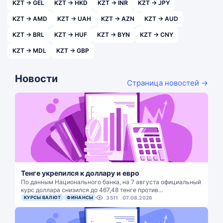
KZT → GEL
KZT → HKD
KZT → INR
KZT → JPY
KZT → AMD
KZT → UAH
KZT → AZN
KZT → AUD
KZT → BRL
KZT → HUF
KZT → BYN
KZT → CNY
KZT → MDL
KZT → GBP
Новости
Страница новостей →
Тенге укрепился к доллару и евро
По данным Национального банка, на 7 августа официальный
курс доллара снизился до 467,48 тенге против…
КУРСЫ ВАЛЮТ
ФИНАНСЫ
3511
07.08.2026