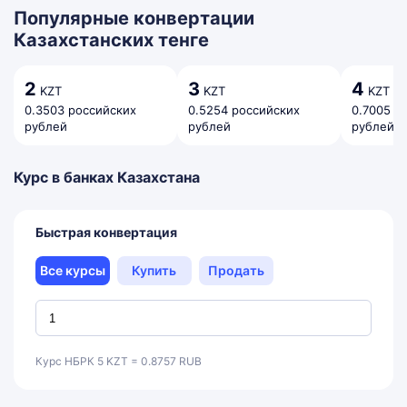
Популярные конвертации
Казахстанских тенге
2
3
4
KZT
KZT
KZT
0.3503 российских
0.5254 российских
0.7005 р
рублей
рублей
рублей
Курс в банках Казахстана
Быстрая конвертация
Все курсы
Купить
Продать
Курс НБРК 5 KZT = 0.8757 RUB