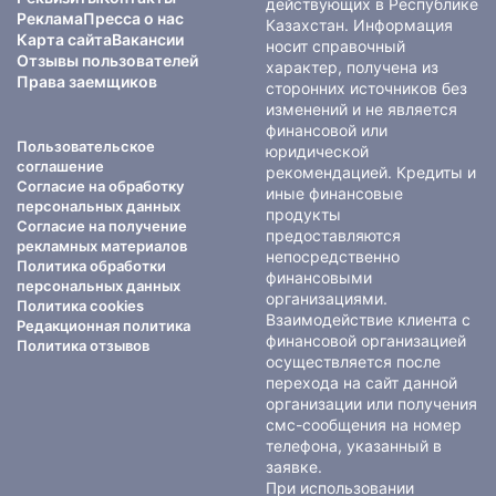
действующих в Республике
Реклама
Пресса о нас
Казахстан. Информация
Карта сайта
Вакансии
носит справочный
Отзывы пользователей
характер, получена из
Права заемщиков
сторонних источников без
изменений и не является
финансовой или
Пользовательское
юридической
соглашение
рекомендацией. Кредиты и
Согласие на обработку
иные финансовые
персональных данных
продукты
Согласие на получение
предоставляются
рекламных материалов
непосредственно
Политика обработки
финансовыми
персональных данных
организациями.
Политика cookies
Взаимодействие клиента с
Редакционная политика
финансовой организацией
Политика отзывов
осуществляется после
перехода на сайт данной
организации или получения
смс-сообщения на номер
телефона, указанный в
заявке.
При использовании