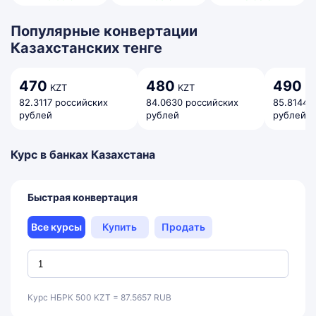
Популярные конвертации
Казахстанских тенге
470
480
490
KZT
KZT
KZ
82.3117 российских
84.0630 российских
85.8144 
рублей
рублей
рублей
Курс в банках Казахстана
Быстрая конвертация
Все курсы
Купить
Продать
Курс НБРК 500 KZT = 87.5657 RUB