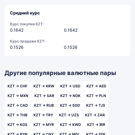
Средний курс
Курс покупки KZT:
0.1642
0.1642
Курс продажи KZT:
0.1526
0.1526
Другие популярные валютные пары
KZT → CHF
KZT → KRW
KZT → USD
KZT → AED
KZT → MXN
KZT → SAR
KZT → NOK
KZT → PLN
KZT → CAD
KZT → RUB
KZT → SGD
KZT → TJS
KZT → THB
KZT → TRY
KZT → UZS
KZT → ZAR
KZT → KGS
KZT → MYR
KZT → KWD
KZT → IRR
KZT → BYN
KZT → CNY
KZT → MDL
KZT → SEK