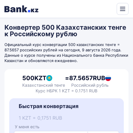
Powered
by
Конвертер 500 Казахстанских тенге
Translate
к Российскому рублю
Официальный курс конвертации 500 казахстанских тенге =
87.5657 российских рублей на сегодня, 9 августа 2026 года.
Данные о курсе получены из Национального банка Республики
Казахстан и обновляются ежедневно.
500
KZT
=
87.5657
RUB
Казахстанский тенге
Российский рубль
Курс НБРК 1 KZT = 0.1751 RUB
Быстрая конвертация
1 KZT = 0,1751 RUB
У меня есть