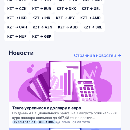
KZT → CZK
KZT → EUR
KZT → DKK
KZT → GEL
KZT → HKD
KZT → INR
KZT → JPY
KZT → AMD
KZT → UAH
KZT → AZN
KZT → AUD
KZT → BRL
KZT → HUF
KZT → GBP
Новости
Страница новостей →
Тенге укрепился к доллару и евро
По данным Национального банка, на 7 августа официальный
курс доллара снизился до 467,48 тенге против…
КУРСЫ ВАЛЮТ
ФИНАНСЫ
3546
07.08.2026