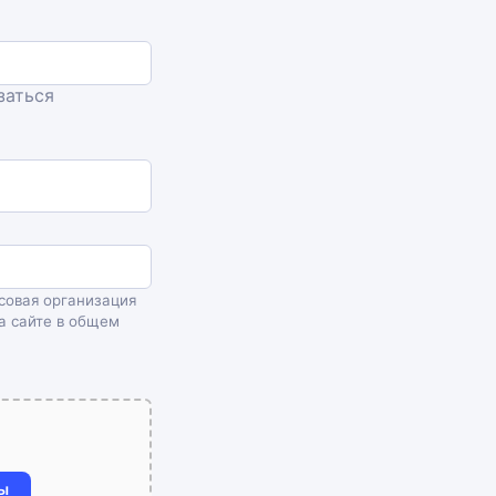
заться
совая организация
а сайте в общем
ы