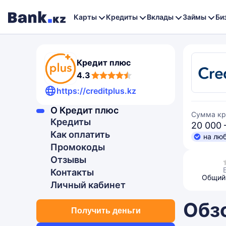
Карты
Кредиты
Вклады
Займы
Би
Кредит плюс
4,3
4.3
rating
https://creditplus.kz
О Кредит плюс
Сумма кр
Кредиты
20 000 
Как оплатить
на лю
Промокоды
Отзывы
Контакты
Общий 
Личный кабинет
Обзо
Получить деньги