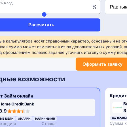
% в год)
%
Рассчитать
ые калькулятора носят справочный характер, основанный на о
овая сумма может изменяться из-за дополнительных условий, а
д оформлением полезно заранее уточнить итоговую сумму возвр
Оформить заявку
дные возможности
Кредит
т Займ онлайн
Б
Home Credit Bank
3
3.9
НА ЛЮБЫ
ЫЕ ЦЕЛИ
ОНЛАЙН
НАЛИЧНЫМИ
Сумма к
кредита
Ставка