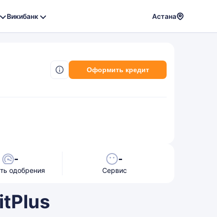
Викибанк
Астана
Powere
by
Translat
Оформить кредит
-
-
ть одобрения
Сервис
itPlus