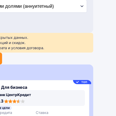
ткрытых данных.
кций и скидок.
ата и условия договора.
ТОП
 Для бизнеса
анк ЦентрКредит
.3
Е ЦЕЛИ
редита
Ставка