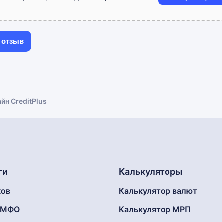
йн CreditPlus
ги
Калькуляторы
ков
Калькулятор валют
г МФО
Калькулятор МРП