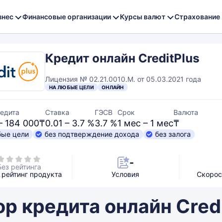
знес
Финансовые организации
Курсы валют
Страхование
Кредит онлайн CreditPlus
Лицензия № 02.21.0010.M. от 05.03.2021 года
НА ЛЮБЫЕ ЦЕЛИ
ОНЛАЙН
едита
Ставка
ГЭСВ
Срок
Валюта
– 184 000₸
0.01 – 3.7 %
3.7 %
1 мес – 1 мес
₸
бые цели
без подтверждение дохода
без залога
-
Без рейтинга
рейтинг продукта
Условия
Скорос
р кредита онлайн Cred