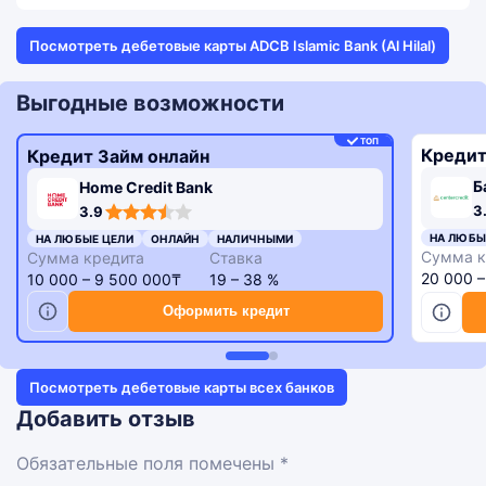
Посмотреть дебетовые карты ADCB Islamic Bank (Al Hilal)
Выгодные возможности
ТОП
Кредит
Кредит Займ онлайн
Б
Home Credit Bank
3,3
3,9
3
3.9
rating
rating
НА ЛЮБЫ
НА ЛЮБЫЕ ЦЕЛИ
ОНЛАЙН
НАЛИЧНЫМИ
Сумма к
Сумма кредита
Ставка
20 000 
10 000 – 9 500 000₸
19 – 38 %
Оформить кредит
Посмотреть дебетовые карты всех банков
Добавить отзыв
Обязательные поля помечены *