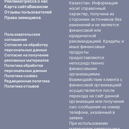
Реклама
Пресса о нас
Казахстан. Информация
Карта сайта
Вакансии
носит справочный
Отзывы пользователей
характер, получена из
Права заемщиков
сторонних источников без
изменений и не является
финансовой или
Пользовательское
юридической
соглашение
рекомендацией. Кредиты и
Согласие на обработку
иные финансовые
персональных данных
продукты
Согласие на получение
предоставляются
рекламных материалов
непосредственно
Политика обработки
финансовыми
персональных данных
организациями.
Политика cookies
Взаимодействие клиента с
Редакционная политика
финансовой организацией
Политика отзывов
осуществляется после
перехода на сайт данной
организации или получения
смс-сообщения на номер
телефона, указанный в
заявке.
При использовании
материалов гиперссылка