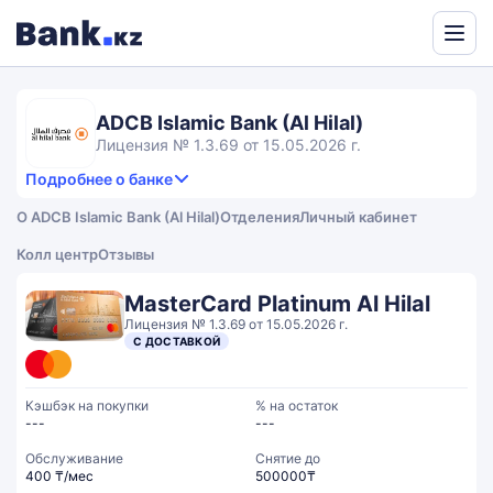
Powered
by
Translate
ADCB Islamic Bank (Al Hilal)
Лицензия № 1.3.69 от 15.05.2026 г.
Подробнее о банке
4,6
5.0
Продукты и услуги
4.6
О ADCB Islamic Bank (Al Hilal)
Отделения
Личный кабинет
rating
4.1
Сервис
Общий рейтинг
Колл центр
Отзывы
MasterCard Platinum Al Hilal
Лицензия № 1.3.69 от 15.05.2026 г.
С ДОСТАВКОЙ
Кэшбэк на покупки
% на остаток
---
---
Обслуживание
Cнятие до
400 ₸/мес
500000₸