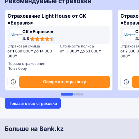
Рекомендуемые страховки
Страхование Light House от СК
Страхо
«Евразия»
«Евраз
СК «Евразия»
С
4,3
4,3
4,3
4,3
4,3
4.3
4
rating
rating
rating
rating
rating
Страховая сумма
Стоимость полиса
Страхова
от 1 800 000₸ до 14 000
от 11 000₸ до 53 000₸
от 2 800 
000₸
000₸
Период страхования
По выбору
Оформить страховку
Показать все страховки
Больше на Bank.kz