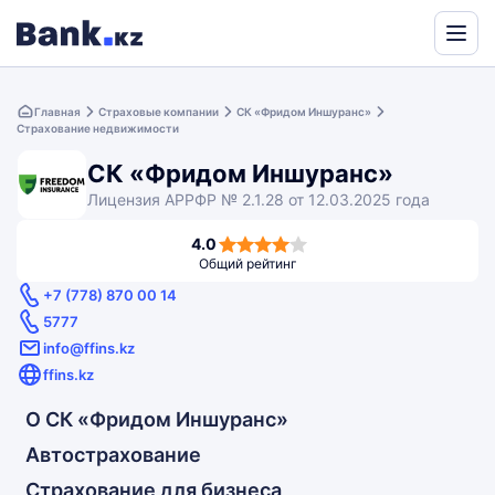
Powered
by
Главная
Страховые компании
СК «Фридом Иншуранс»
Translate
Страхование недвижимости
СК «Фридом Иншуранс»
Лицензия АРРФР № 2.1.28 от 12.03.2025 года
4,0
4.0
rating
Общий рейтинг
+7 (778) 870 00 14
5777
info@ffins.kz
ffins.kz
О СК «Фридом Иншуранс»
Автострахование
Страхование для бизнеса