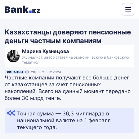
Powered
by
Казахстанцы доверяют пенсионные
Translate
деньги частным компаниям
Марина Кузнецова
Журналист, автор статей на экономическую и банковскую
тематику
ФИНАНСЫ
2086
23.02.2024
Частные компании получают все больше денег
от казахстанцев за счет пенсионных
накоплений. Всего на данный момент передано
более 30 млрд тенге.
Точная сумма — 36,3 миллиарда в
национальной валюте на 1 февраля
текущего года.