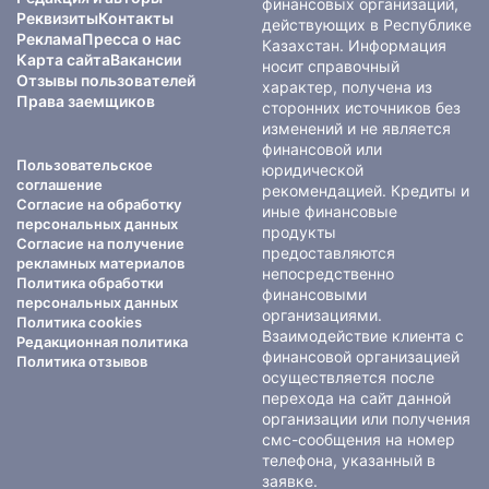
финансовых организаций,
Реквизиты
Контакты
действующих в Республике
Реклама
Пресса о нас
Казахстан. Информация
Карта сайта
Вакансии
носит справочный
Отзывы пользователей
характер, получена из
Права заемщиков
сторонних источников без
изменений и не является
финансовой или
Пользовательское
юридической
соглашение
рекомендацией. Кредиты и
Согласие на обработку
иные финансовые
персональных данных
продукты
Согласие на получение
предоставляются
рекламных материалов
непосредственно
Политика обработки
финансовыми
персональных данных
организациями.
Политика cookies
Взаимодействие клиента с
Редакционная политика
финансовой организацией
Политика отзывов
осуществляется после
перехода на сайт данной
организации или получения
смс-сообщения на номер
телефона, указанный в
заявке.