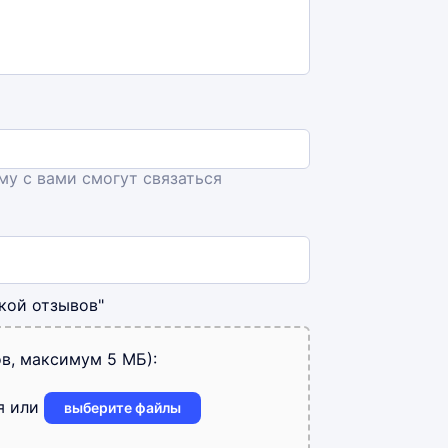
ему с вами смогут связаться
кой отзывов"
в, максимум 5 МБ):
я или
выберите файлы