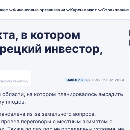
знес
Финансовые организации
Курсы валют
Страхование
та, в котором
рецкий инвестор,
1592
27.02.2024
ФИНАНСЫ
ковскую тематику
 области, на котором планировалось высадить
ку плодов.
ановлена из-за земельного вопроса.
 провел переговоры с местным акиматом о
х. Также до сих пор не определены условия, на