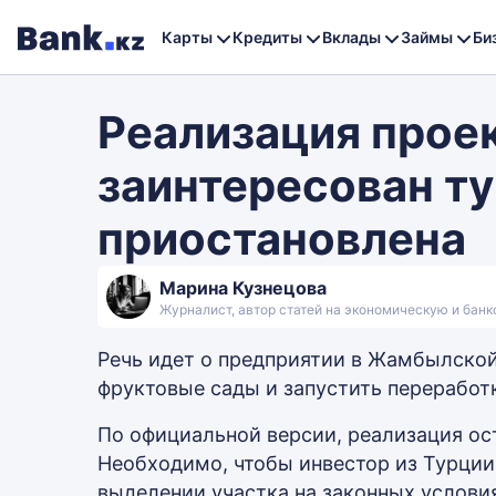
Карты
Кредиты
Вклады
Займы
Би
Реализация проек
заинтересован ту
приостановлена
Марина Кузнецова
Журналист, автор статей на экономическую и бан
Речь идет о предприятии в Жамбылской
фруктовые сады и запустить переработ
По официальной версии, реализация ост
Необходимо, чтобы инвестор из Турции
выделении участка на законных условия