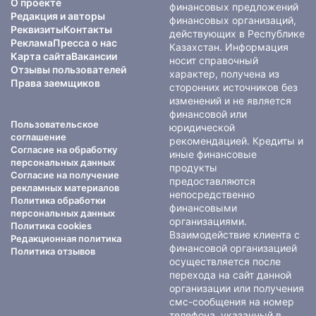
О проекте
финансовых предложений
Редакция и авторы
финансовых организаций,
Реквизиты
Контакты
действующих в Республике
Реклама
Пресса о нас
Казахстан. Информация
Карта сайта
Вакансии
носит справочный
Отзывы пользователей
характер, получена из
Права заемщиков
сторонних источников без
изменений и не является
финансовой или
Пользовательское
юридической
соглашение
рекомендацией. Кредиты и
Согласие на обработку
иные финансовые
персональных данных
продукты
Согласие на получение
предоставляются
рекламных материалов
непосредственно
Политика обработки
финансовыми
персональных данных
организациями.
Политика cookies
Взаимодействие клиента с
Редакционная политика
финансовой организацией
Политика отзывов
осуществляется после
перехода на сайт данной
организации или получения
смс-сообщения на номер
телефона, указанный в