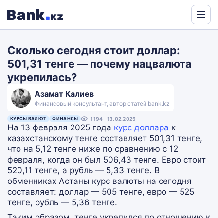
Powered
by
Сколько сегодня стоит доллар:
Translate
501,31 тенге — почему нацвалюта
укрепилась?
Азамат Калиев
Финансовый консультант, автор статей bank.kz
КУРСЫ ВАЛЮТ
ФИНАНСЫ
1194
13.02.2025
На 13 февраля 2025 года
курс доллара
к
казахстанскому тенге составляет 501,31 тенге,
что на 5,12 тенге ниже по сравнению с 12
февраля, когда он был 506,43 тенге. Евро стоит
520,11 тенге, а рубль — 5,33 тенге. В
обменниках Астаны курс валюты на сегодня
составляет: доллар — 505 тенге, евро — 525
тенге, рубль — 5,36 тенге.
Таким образом, тенге укрепился по отношению к