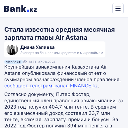
Powered
by
Стала известна средняя месячная
Translate
зарплата главы Air Astana
Диана Уалиева
Эксперт по банковским кредитам и микрозаймам
ФИНАНСЫ
5881
27.08.2024
Крупнейшая авиакомпания Казахстана Air
Astana опубликовала финансовый отчет о
суммарном вознаграждении членов правления,
сообщает телеграм-канал FINANCE.kz
.
Согласно документу, Питер Фостер,
единственный член правления авиакомпании, за
2023 год получил 404,7 млн тенге. В среднем
его ежемесячный доход составил 33,7 млн
тенге, включая: зарплату, премии и бонусы. За
2022 год Фостер получил 394 млн тенге, а в