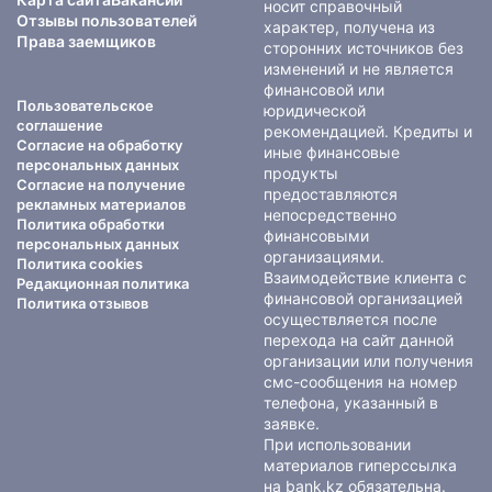
носит справочный
Отзывы пользователей
характер, получена из
Права заемщиков
сторонних источников без
изменений и не является
финансовой или
Пользовательское
юридической
соглашение
рекомендацией. Кредиты и
Согласие на обработку
иные финансовые
персональных данных
продукты
Согласие на получение
предоставляются
рекламных материалов
непосредственно
Политика обработки
финансовыми
персональных данных
организациями.
Политика cookies
Взаимодействие клиента с
Редакционная политика
финансовой организацией
Политика отзывов
осуществляется после
перехода на сайт данной
организации или получения
смс-сообщения на номер
телефона, указанный в
заявке.
При использовании
материалов гиперссылка
на bank.kz обязательна.