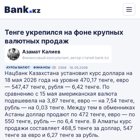
Powered
by
Тенге укрепился на фоне крупных
Translate
валютных продаж
Азамат Калиев
Финансовый консультант, автор статей bank.kz
КУРСЫ ВАЛЮТ
ФИНАНСЫ
2508
18.05.2026
Нацбанк Казахстана установил курс доллара на
18 мая 2026 года на уровне 470,17 тенге, евро
— 547,47 тенге, рубля — 6,42 тенге. По
сравнению с 15 мая американская валюта
подешевела на 3,87 тенге, евро — на 7,54 тенге,
рубль — на 0,03 тенге. Между тем в обменниках
Астаны доллар продают по 472 тенге, евро — по
550 тенге, рубль — по 6,4 тенге. В Алматы курс
продажи составляет 468,5 тенге за доллар, 547
тенге за евро и 6,27 тенге за рубль.