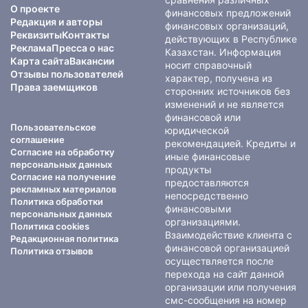
О проекте
финансовых предложений
Редакция и авторы
финансовых организаций,
Реквизиты
Контакты
действующих в Республике
Реклама
Пресса о нас
Казахстан. Информация
Карта сайта
Вакансии
носит справочный
Отзывы пользователей
характер, получена из
Права заемщиков
сторонних источников без
изменений и не является
финансовой или
Пользовательское
юридической
соглашение
рекомендацией. Кредиты и
Согласие на обработку
иные финансовые
персональных данных
продукты
Согласие на получение
предоставляются
рекламных материалов
непосредственно
Политика обработки
финансовыми
персональных данных
организациями.
Политика cookies
Взаимодействие клиента с
Редакционная политика
финансовой организацией
Политика отзывов
осуществляется после
перехода на сайт данной
организации или получения
смс-сообщения на номер