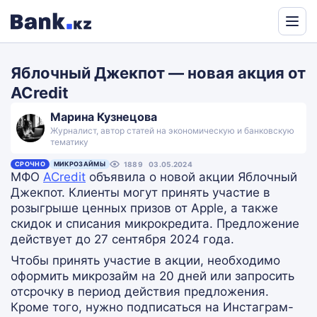
Powered
by
Яблочный Джекпот — новая акция от
Translate
ACredit
Марина Кузнецова
Журналист, автор статей на экономическую и банковскую
тематику
СРОЧНО
МИКРОЗАЙМЫ
1889
03.05.2024
МФО
ACredit
объявила о новой акции Яблочный
Джекпот. Клиенты могут принять участие в
розыгрыше ценных призов от Apple, а также
скидок и списания микрокредита. Предложение
действует до 27 сентября 2024 года.
Чтобы принять участие в акции, необходимо
оформить микрозайм на 20 дней или запросить
отсрочку в период действия предложения.
Кроме того, нужно подписаться на Инстаграм-