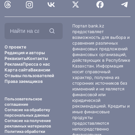
Найти
Портал bank.kz
на
предоставляет
сайте:
возможность для выбора и
сравнения различных
О проекте
финансовых предложений
Редакция и авторы
финансовых организаций,
Реквизиты
Контакты
действующих в Республике
Реклама
Пресса о нас
Казахстан. Информация
Карта сайта
Вакансии
носит справочный
Отзывы пользователей
характер, получена из
Права заемщиков
сторонних источников без
изменений и не является
финансовой или
Пользовательское
юридической
соглашение
рекомендацией. Кредиты и
Согласие на обработку
иные финансовые
персональных данных
продукты
Согласие на получение
предоставляются
рекламных материалов
непосредственно
Политика обработки
финансовыми