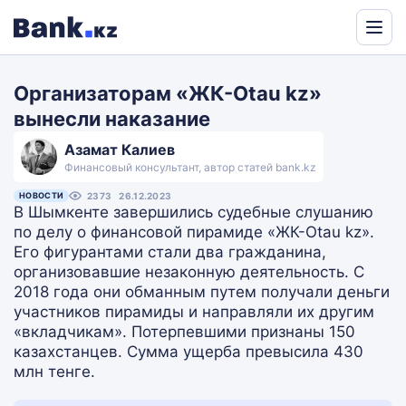
Powered
by
Организаторам «ЖК-Otau kz»
Translate
вынесли наказание
Азамат Калиев
Финансовый консультант, автор статей bank.kz
НОВОСТИ
2373
26.12.2023
В Шымкенте завершились судебные слушанию
по делу о финансовой пирамиде «ЖК-Otau kz».
Его фигурантами стали два гражданина,
организовавшие незаконную деятельность. С
2018 года они обманным путем получали деньги
участников пирамиды и направляли их другим
«вкладчикам». Потерпевшими признаны 150
казахстанцев. Сумма ущерба превысила 430
млн тенге.