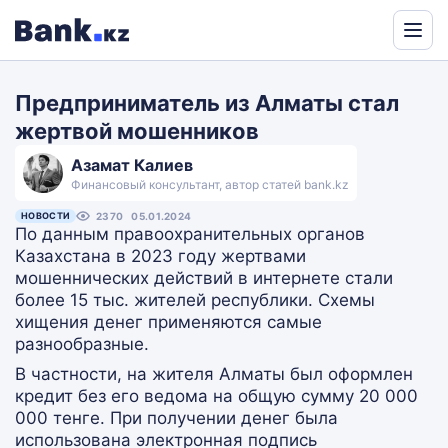
Powered
by
Предприниматель из Алматы стал
Translate
жертвой мошенников
Азамат Калиев
Финансовый консультант, автор статей bank.kz
НОВОСТИ
2370
05.01.2024
По данным правоохранительных органов
Казахстана в 2023 году жертвами
мошеннических действий в интернете стали
более 15 тыс. жителей республики. Схемы
хищения денег применяются самые
разнообразные.
В частности, на жителя Алматы был оформлен
кредит без его ведома на общую сумму 20 000
000 тенге. При получении денег была
использована электронная подпись