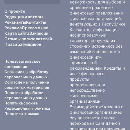
сайте:
возможность для выбора и
сравнения различных
О проекте
финансовых предложений
Редакция и авторы
финансовых организаций,
Реквизиты
Контакты
действующих в Республике
Реклама
Пресса о нас
Казахстан. Информация
Карта сайта
Вакансии
носит справочный
Отзывы пользователей
характер, получена из
Права заемщиков
сторонних источников без
изменений и не является
финансовой или
Пользовательское
юридической
соглашение
рекомендацией. Кредиты и
Согласие на обработку
иные финансовые
персональных данных
продукты
Согласие на получение
предоставляются
рекламных материалов
непосредственно
Политика обработки
финансовыми
персональных данных
организациями.
Политика cookies
Взаимодействие клиента с
Редакционная политика
финансовой организацией
Политика отзывов
осуществляется после
перехода на сайт данной
организации или получения