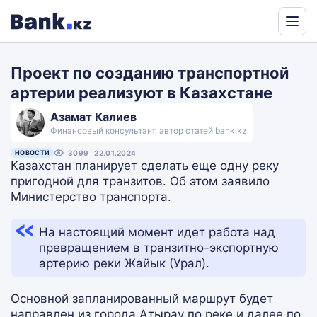
Powered
by
Проект по созданию транспортной
Translate
артерии реализуют в Казахстане
Азамат Калиев
Финансовый консультант, автор статей bank.kz
НОВОСТИ
3099
22.01.2024
Казахстан планирует сделать еще одну реку
пригодной для транзитов. Об этом заявило
Министерство транспорта.
На настоящий момент идет работа над
превращением в транзитно-экспортную
артерию реки Жайык (Урал).
Основной запланированный маршрут будет
направлен из города Атырау по реке и далее по