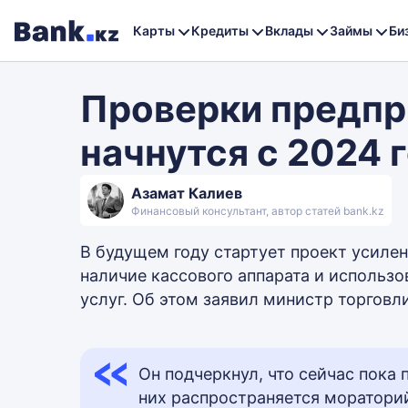
Карты
Кредиты
Вклады
Займы
Би
Проверки предпр
начнутся с 2024 
Азамат Калиев
Финансовый консультант, автор статей bank.kz
В будущем году стартует проект усилен
наличие кассового аппарата и использо
услуг. Об этом заявил министр торговл
Он подчеркнул, что сейчас пока 
них распространяется мораторий