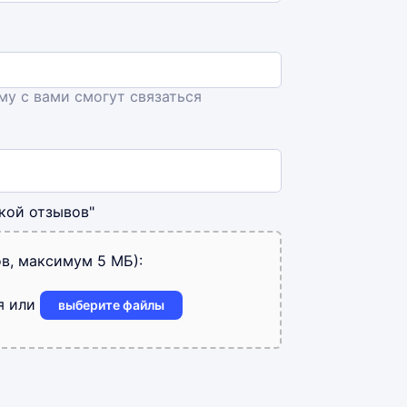
ему с вами смогут связаться
кой отзывов"
в, максимум 5 МБ):
я или
выберите файлы