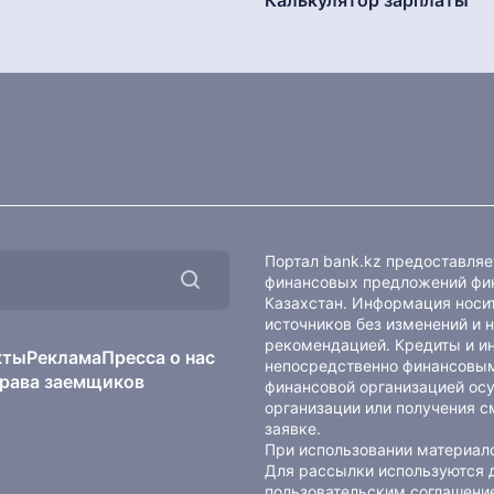
Калькулятор зарплаты
Портал bank.kz предоставля
финансовых предложений фин
Казахстан. Информация носит
источников без изменений и 
рекомендацией. Кредиты и и
кты
Реклама
Пресса о нас
непосредственно финансовым
рава заемщиков
финансовой организацией осу
организации или получения с
заявке.
При использовании материало
Для рассылки используются 
пользовательским соглашени