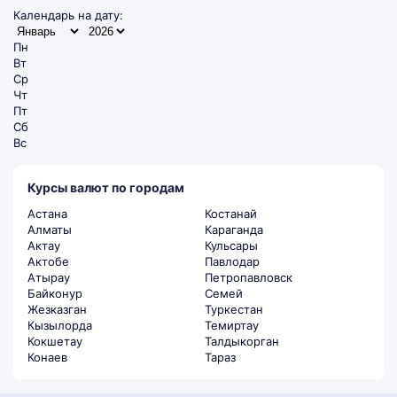
Календарь на дату:
Пн
Вт
Ср
Чт
Пт
Сб
Вс
Курсы валют по городам
Астана
Костанай
Алматы
Караганда
Актау
Кульсары
Актобе
Павлодар
Атырау
Петропавловск
Байконур
Семей
Жезказган
Туркестан
Кызылорда
Темиртау
Кокшетау
Талдыкорган
Конаев
Тараз