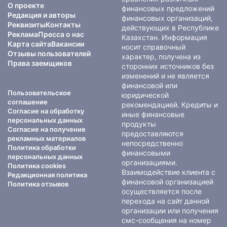
О проекте
финансовых предложений
Редакция и авторы
финансовых организаций,
Реквизиты
Контакты
действующих в Республике
Реклама
Пресса о нас
Казахстан. Информация
Карта сайта
Вакансии
носит справочный
Отзывы пользователей
характер, получена из
Права заемщиков
сторонних источников без
изменений и не является
финансовой или
Пользовательское
юридической
соглашение
рекомендацией. Кредиты и
Согласие на обработку
иные финансовые
персональных данных
продукты
Согласие на получение
предоставляются
рекламных материалов
непосредственно
Политика обработки
финансовыми
персональных данных
организациями.
Политика cookies
Взаимодействие клиента с
Редакционная политика
финансовой организацией
Политика отзывов
осуществляется после
перехода на сайт данной
организации или получения
смс-сообщения на номер