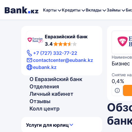
Карты
Кредиты
Вклады
Займы
Би
Евразийский банк
3,4
3.4
rating
+7 (727) 332-77-22
Наименов
contactcenter@eubank.kz
Бизнес
eubank.kz
Снятие н
О Евразийский банк
0,4%
Отделения
Личный кабинет
Отзывы
Обз
Колл центр
бан
Услуги для юрлиц