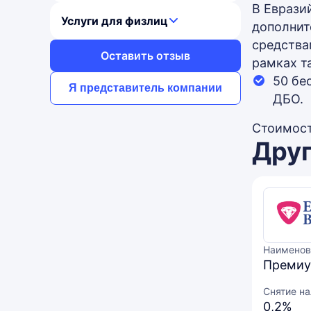
В Еврази
Услуги для физлиц
дополнит
средства
Оставить отзыв
рамках т
50 бе
Я представитель компании
ДБО.
Стоимост
Друг
Наименов
Преми
Снятие н
0,2%