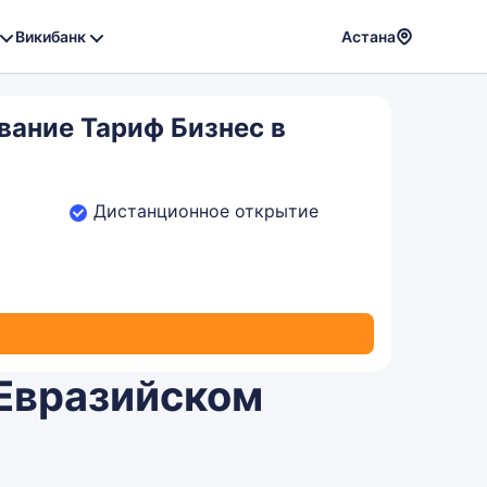
Викибанк
Астана
Powere
by
вание Тариф Бизнес в
Translat
Дистанционное открытие
 Евразийском