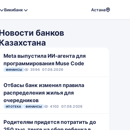
Викибанк
Астана
Powere
by
Новости банков
Translat
Казахстана
Meta выпустила ИИ-агента для
программирования Muse Code
3594
07.08.2026
ФИНАНСЫ
Отбасы банк изменил правила
распределения жилья для
очередников
4102
07.08.2026
ИПОТЕКА
ФИНАНСЫ
Родителям придется потратить до
250 тыс. тенге на сбор ребенка в