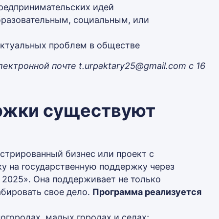
предпринимательских идей
бразовательным, социальным, или
актуальных проблем в обществе
ектронной почте t.urpaktary25@gmail.com с 16
ржки существуют
истрированный бизнес или проект с
ку на государственную поддержку через
2025». Она поддерживает не только
абировать свое дело.
Программа реализуется
огородах, малых городах и селах;