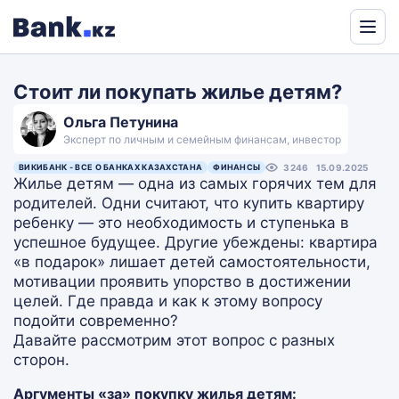
Powered
by
Стоит ли покупать жилье детям?
Translate
Ольга Петунина
Эксперт по личным и семейным финансам, инвестор
ВИКИБАНК - ВСЕ О БАНКАХ КАЗАХСТАНА
ФИНАНСЫ
3246
15.09.2025
Жилье детям — одна из самых горячих тем для
родителей. Одни считают, что купить квартиру
ребенку — это необходимость и ступенька в
успешное будущее. Другие убеждены: квартира
«в подарок» лишает детей самостоятельности,
мотивации проявить упорство в достижении
целей. Где правда и как к этому вопросу
подойти современно?
Давайте рассмотрим этот вопрос с разных
сторон.
Аргументы «за» покупку жилья детям: