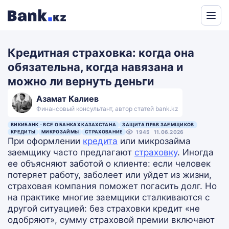
Powered
by
Кредитная страховка: когда она
Translate
обязательна, когда навязана и
можно ли вернуть деньги
Азамат Калиев
Финансовый консультант, автор статей bank.kz
ВИКИБАНК - ВСЕ О БАНКАХ КАЗАХСТАНА
ЗАЩИТА ПРАВ ЗАЕМЩИКОВ
КРЕДИТЫ
МИКРОЗАЙМЫ
СТРАХОВАНИЕ
1945
11.06.2026
При оформлении
кредита
или микрозайма
заемщику часто предлагают
страховку
. Иногда
ее объясняют заботой о клиенте: если человек
потеряет работу, заболеет или уйдет из жизни,
страховая компания поможет погасить долг. Но
на практике многие заемщики сталкиваются с
другой ситуацией: без страховки кредит «не
одобряют», сумму страховой премии включают