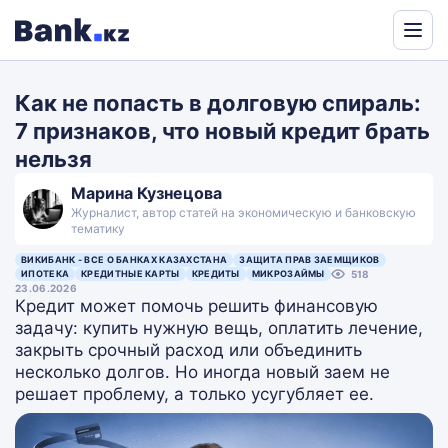
Powered
by
Как не попасть в долговую спираль:
Translate
7 признаков, что новый кредит брать
нельзя
Марина Кузнецова
Журналист, автор статей на экономическую и банковскую
тематику
ВИКИБАНК - ВСЕ О БАНКАХ КАЗАХСТАНА
ЗАЩИТА ПРАВ ЗАЕМЩИКОВ
ИПОТЕКА
КРЕДИТНЫЕ КАРТЫ
КРЕДИТЫ
МИКРОЗАЙМЫ
518
23.06.2026
Кредит может помочь решить финансовую
задачу: купить нужную вещь, оплатить лечение,
закрыть срочный расход или объединить
несколько долгов. Но иногда новый заем не
решает проблему, а только усугубляет ее.